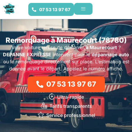
07 53 13 97 67
Remorquage à Maurecourt (78780)
Votre voiture refuse de démarrer
à Maurecourt
?
DEPANNE EXPRESSE
intervient pour le
dépannage auto
ou le remorquage directement sur place. L’estimation est
donnée avant le départ. Appelez le numéro affiché.
07 53 13 97 67
Ultra-rapide
Tarifs transparents
Service professionnel