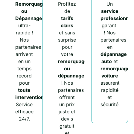
Remorquage
Profitez
Un
ou
de
service
Dépannage
tarifs
professionnel
ultra-
clairs
garanti
rapide !
et sans
! Nos
Nos
surprise
partenaires
partenaires
pour
en
arrivent
votre
dépannage
en un
remorquage
auto
et
temps
ou
remorquage
record
dépannage
voiture
pour
! Nos
assurent
toute
partenaires
rapidité
intervention
.
offrent
et
Service
un prix
sécurité.
efficace
juste et
24/7.
devis
gratuit
et