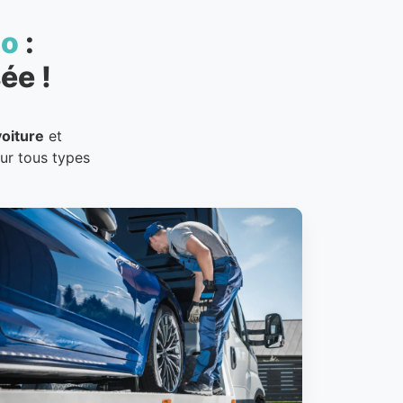
to
:
ée !
oiture
et
our tous types