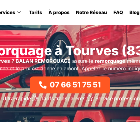
ervices
Tarifs
À propos
Notre Réseau
FAQ
Blog
rquage à Tourves (8
rves
?
BALAN REMORQUAGE
assure le
remorquage
même l
nne et le prix est donné en amont. Appelez le numéro indiq
07 66 51 75 51
Ultra-rapide
Tarifs transparents
Service profession