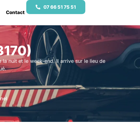
07 66 51 75 51
Contact
3170)
a nuit et le week-end. Il arrive sur le lieu de
ué.
nel