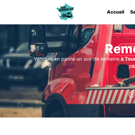
Accueil
S
Remo
Véhicule en panne un soir de semaine
à Tou
pa