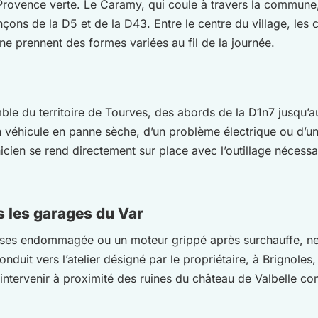
 Provence verte. Le Caramy, qui coule à travers la commune,
nçons de la D5 et de la D43. Entre le centre du village, les
ne prennent des formes variées au fil de la journée.
emble du territoire de Tourves, des abords de la D1n7 jusq
un véhicule en panne sèche, d’un problème électrique ou d’u
nicien se rend directement sur place avec l’outillage nécessa
 les garages du Var
sses endommagée ou un moteur grippé après surchauffe, ne 
onduit vers l’atelier désigné par le propriétaire, à Brignole
 intervenir à proximité des ruines du château de Valbelle co