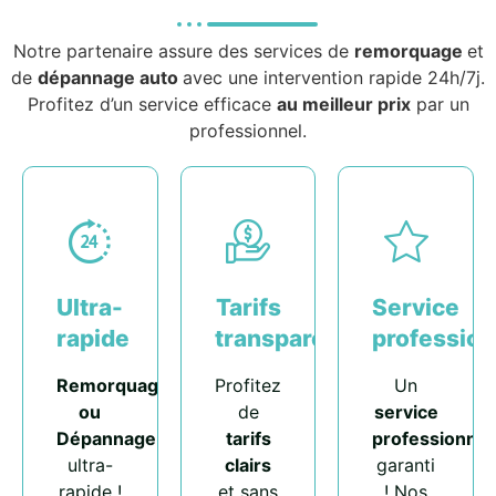
Notre partenaire assure des services de
remorquage
et
de
dépannage auto
avec une intervention rapide 24h/7j.
Profitez d’un service efficace
au meilleur prix
par un
professionnel.
Ultra-
Tarifs
Service
rapide
transparents
profession
Remorquage
Profitez
Un
ou
de
service
Dépannage
tarifs
professionnel
ultra-
clairs
garanti
rapide !
et sans
! Nos