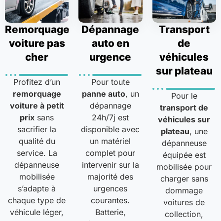
Remorquage
Dépannage
Transport
voiture pas
auto en
de
cher
urgence
véhicules
sur plateau
Profitez d’un
Pour toute
remorquage
panne auto
, un
Pour le
voiture à petit
dépannage
transport de
prix
sans
24h/7j est
véhicules sur
sacrifier la
disponible avec
plateau
, une
qualité du
un matériel
dépanneuse
service. La
complet pour
équipée est
dépanneuse
intervenir sur la
mobilisée pour
mobilisée
majorité des
charger sans
s’adapte à
urgences
dommage
chaque type de
courantes.
voitures de
véhicule léger,
Batterie,
collection,