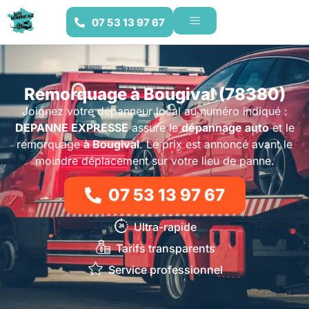
07 53 13 97 67
Remorquage à Bougival (78380)
Joignez votre dépanneur local au numéro indiqué :
DEPANNE EXPRESSE
assure le
dépannage auto
et le
remorquage
à Bougival
. Le prix est annoncé avant le
moindre déplacement sur votre lieu de panne.
07 53 13 97 67
Ultra-rapide
Tarifs transparents
Service professionnel