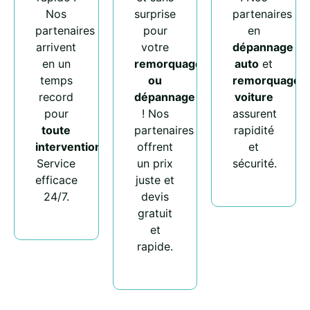
Nos
surprise
partenaires
partenaires
pour
en
arrivent
votre
dépannage
en un
remorquage
auto
et
temps
ou
remorquage
record
dépannage
voiture
pour
! Nos
assurent
toute
partenaires
rapidité
intervention
.
offrent
et
Service
un prix
sécurité.
efficace
juste et
24/7.
devis
gratuit
et
rapide.