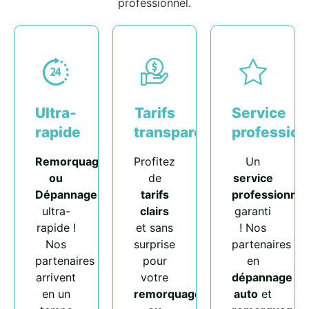
professionnel.
Ultra-
Tarifs
Service
rapide
transparents
profession
Remorquage
Profitez
Un
ou
de
service
Dépannage
tarifs
professionnel
ultra-
clairs
garanti
rapide !
et sans
! Nos
Nos
surprise
partenaires
partenaires
pour
en
arrivent
votre
dépannage
en un
remorquage
auto
et