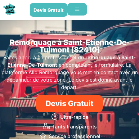
Devis Gratuit
Remorquage à Saint-Etienne-De-
Tulmont (82410)
Faites appel à un professionnel du
remorquage
à Saint-
Etienne-De-Tulmont
en complétant le formulaire. La
plateforme Allo Remorquage vous met en contact avec un
dépanneur de votre zone. Le devis est donné avant le
départ.
Devis Gratuit
Ultra-rapide
Tarifs transparents
Service professionnel