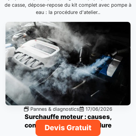
de casse, dépose-repose du kit complet avec pompe à
eau : la procédure d'atelier..
Pannes & diagnostics
17/06/2026
Surchauffe moteur : causes,
conséquences et procédure
Devis Gratuit
d’intervention