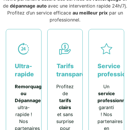
de
dépannage auto
avec une intervention rapide 24h/7j.
Profitez d’un service efficace
au meilleur prix
par un
professionnel.
Ultra-
Tarifs
Service
rapide
transparents
profession
Remorquage
Profitez
Un
ou
de
service
Dépannage
tarifs
professionnel
ultra-
clairs
garanti
rapide !
et sans
! Nos
Nos
surprise
partenaires
partenaires
pour
en