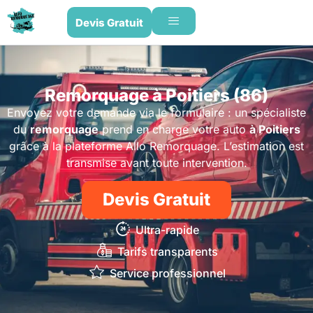
Devis Gratuit
Remorquage à Poitiers (86)
Envoyez votre demande via le formulaire : un spécialiste
du
remorquage
prend en charge votre auto
à Poitiers
grâce à la plateforme Allo Remorquage. L’estimation est
transmise avant toute intervention.
Devis Gratuit
Ultra-rapide
Tarifs transparents
Service professionnel