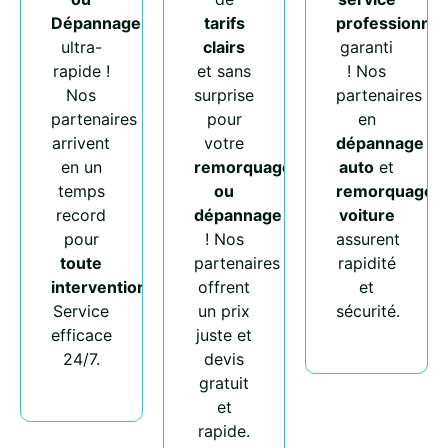
Dépannage
tarifs
professionnel
ultra-
clairs
garanti
rapide !
et sans
! Nos
Nos
surprise
partenaires
partenaires
pour
en
arrivent
votre
dépannage
en un
remorquage
auto
et
temps
ou
remorquage
record
dépannage
voiture
pour
! Nos
assurent
toute
partenaires
rapidité
intervention
.
offrent
et
Service
un prix
sécurité.
efficace
juste et
24/7.
devis
gratuit
et
rapide.