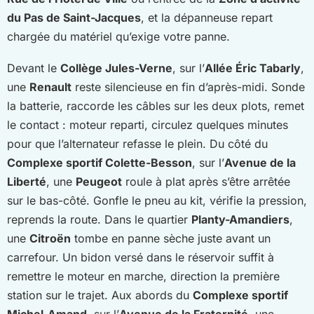
du Pas de Saint-Jacques
, et la dépanneuse repart
chargée du matériel qu’exige votre panne.
Devant le
Collège Jules-Verne
, sur l’
Allée Éric Tabarly
,
une
Renault
reste silencieuse en fin d’après-midi. Sonde
la batterie, raccorde les câbles sur les deux plots, remet
le contact : moteur reparti, circulez quelques minutes
pour que l’alternateur refasse le plein. Du côté du
Complexe sportif Colette-Besson
, sur l’
Avenue de la
Liberté
, une
Peugeot
roule à plat après s’être arrêtée
sur le bas-côté. Gonfle le pneu au kit, vérifie la pression,
reprends la route. Dans le quartier
Planty-Amandiers
,
une
Citroën
tombe en panne sèche juste avant un
carrefour. Un bidon versé dans le réservoir suffit à
remettre le moteur en marche, direction la première
station sur le trajet. Aux abords du
Complexe sportif
Michel-Amand
, sur l’
Avenue de la Fraternité
, une