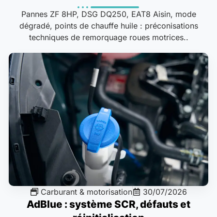
Pannes ZF 8HP, DSG DQ250, EAT8 Aisin, mode
dégradé, points de chauffe huile : préconisations
techniques de remorquage roues motrices..
Carburant & motorisation
30/07/2026
AdBlue : système SCR, défauts et