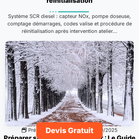
réinitialisation
Système SCR diesel : capteur NOx, pompe doseuse,
comptage démarrages, codes valise et procédure de
réinitialisation après intervention atelier...
Devis Gratuit
Préparation saisonnière
15/09/2025
Préparer sa Voiture pour l’Hiver : Le Guide