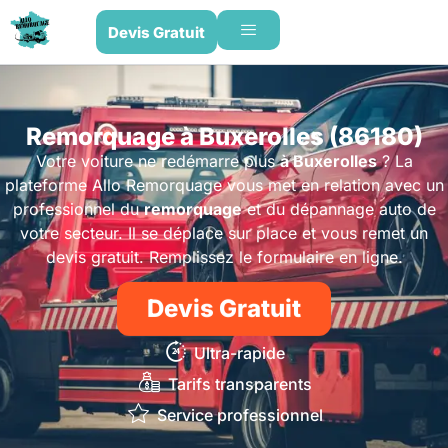
Devis Gratuit
Remorquage à Buxerolles (86180)
Votre voiture ne redémarre plus
à Buxerolles
? La
plateforme Allo Remorquage vous met en relation avec un
professionnel du
remorquage
et du dépannage auto de
votre secteur. Il se déplace sur place et vous remet un
devis gratuit. Remplissez le formulaire en ligne.
Devis Gratuit
Ultra-rapide
Tarifs transparents
Service professionnel