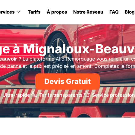
ervices
Tarifs
À propos
Notre Réseau
FAQ
Blog
e à Mignaloux-Beauvo
eauvoir
? La plateforme Allo Remorquage vous relie à un 
u de panne et le prix est précisé en amont. Complétez le form
Devis Gratuit
Ultra-rapide
Tarifs transparents
Service profession