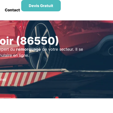
Devis Gratuit
Contact
ir (86550)
expert du
remorquage
de votre secteur. Il se
ulaire en ligne.
nel