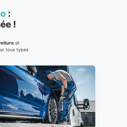
to
:
ée !
oiture
et
our tous types