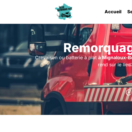
Accueil
S
Remorquag
Crevaison ou batterie à plat
à Mignaloux-B
rend sur le lie