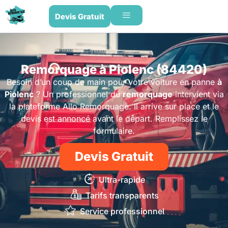
Devis Gratuit
Remorquage à Piolenc (84420)
Besoin d’un coup de main pour votre voiture en panne
à
Piolenc
? Un professionnel du
remorquage
intervient via
la plateforme Allo Remorquage. Il arrive sur place et le
devis est annoncé avant le départ. Remplissez le
formulaire.
Devis Gratuit
Ultra-rapide
Tarifs transparents
Service professionnel