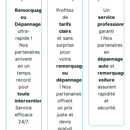
Remorquage
Profitez
Un
ou
de
service
Dépannage
tarifs
professionnel
ultra-
clairs
garanti
rapide !
et sans
! Nos
Nos
surprise
partenaires
partenaires
pour
en
arrivent
votre
dépannage
en un
remorquage
auto
et
temps
ou
remorquage
record
dépannage
voiture
pour
! Nos
assurent
toute
partenaires
rapidité
intervention
.
offrent
et
Service
un prix
sécurité.
efficace
juste et
24/7.
devis
gratuit