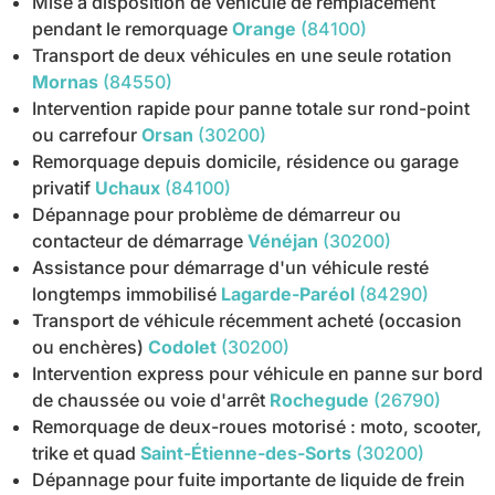
Mise à disposition de véhicule de remplacement
pendant le remorquage
Orange
(84100)
Transport de deux véhicules en une seule rotation
Mornas
(84550)
Intervention rapide pour panne totale sur rond-point
ou carrefour
Orsan
(30200)
Remorquage depuis domicile, résidence ou garage
privatif
Uchaux
(84100)
Dépannage pour problème de démarreur ou
contacteur de démarrage
Vénéjan
(30200)
Assistance pour démarrage d'un véhicule resté
longtemps immobilisé
Lagarde-Paréol
(84290)
Transport de véhicule récemment acheté (occasion
ou enchères)
Codolet
(30200)
Intervention express pour véhicule en panne sur bord
de chaussée ou voie d'arrêt
Rochegude
(26790)
Remorquage de deux-roues motorisé : moto, scooter,
trike et quad
Saint-Étienne-des-Sorts
(30200)
Dépannage pour fuite importante de liquide de frein