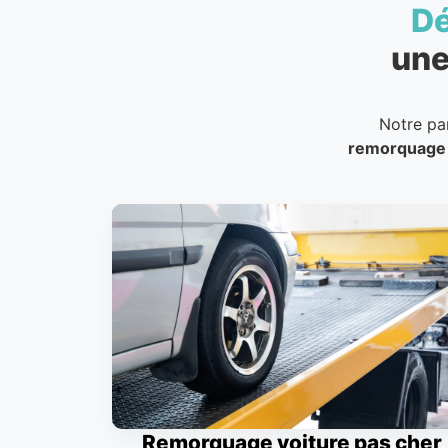
D
une
Notre pa
remorquage
Remorquage voiture pas cher