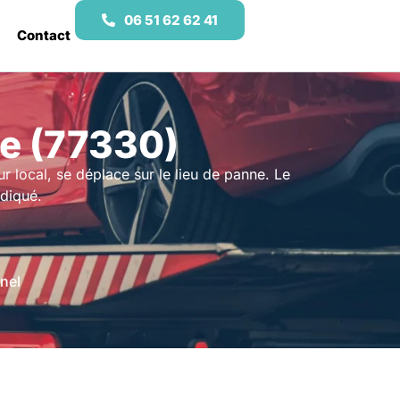
06 51 62 62 41
Contact
e (77330)
r local, se déplace sur le lieu de panne. Le
ndiqué.
nel