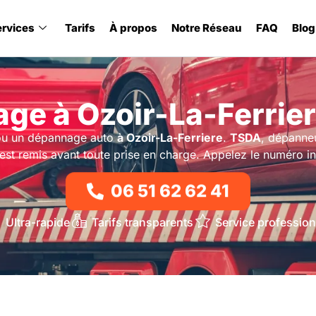
ervices
Tarifs
À propos
Notre Réseau
FAQ
Blog
ge à Ozoir-La-Ferrier
u un dépannage auto
à Ozoir-La-Ferriere
.
TSDA
, dépanneu
est remis avant toute prise en charge. Appelez le numéro i
06 51 62 62 41
Ultra-rapide
Tarifs transparents
Service profession