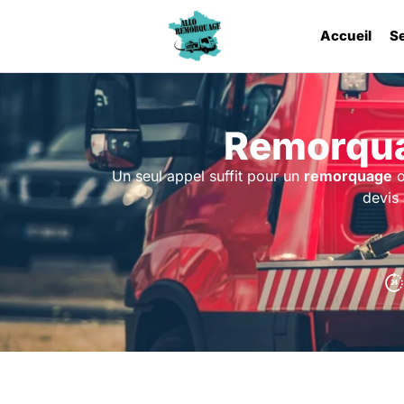
Accueil
S
Remorqua
Un seul appel suffit pour un
remorquage
o
devis 