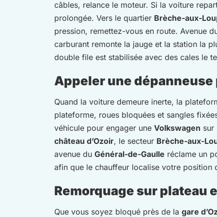
câbles, relance le moteur. Si la voiture repa
prolongée. Vers le quartier
Brèche-aux-Lou
pression, remettez-vous en route. Avenue d
carburant remonte la jauge et la station la p
double file est stabilisée avec des cales le 
Appeler une dépanneuse p
Quand la voiture demeure inerte, la platefor
plateforme, roues bloquées et sangles fixée
véhicule pour engager une
Volkswagen
sur 
château d’Ozoir
, le secteur
Brèche-aux-Lo
avenue du
Général-de-Gaulle
réclame un por
afin que le chauffeur localise votre positio
Remorquage sur plateau et 
Que vous soyez bloqué près de la
gare d’Oz