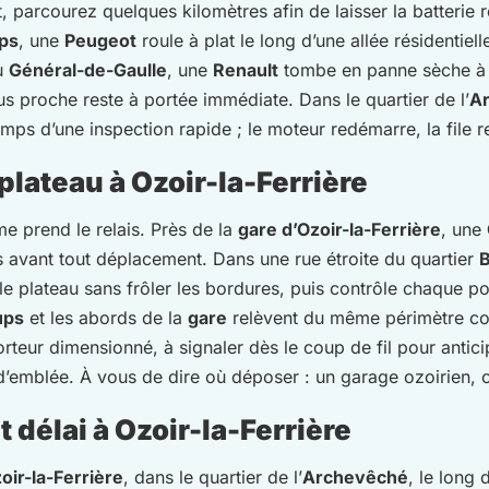
rt, parcourez quelques kilomètres afin de laisser la batterie 
ps
, une
Peugeot
roule à plat le long d’une allée résidentiell
u
Général-de-Gaulle
, une
Renault
tombe en panne sèche à d
lus proche reste à portée immédiate. Dans le quartier de l’
A
temps d’une inspection rapide ; le moteur redémarre, la file 
lateau à Ozoir-la-Ferrière
me prend le relais. Près de la
gare d’Ozoir-la-Ferrière
, une
s avant tout déplacement. Dans une rue étroite du quartier
B
le plateau sans frôler les bordures, puis contrôle chaque poi
ups
et les abords de la
gare
relèvent du même périmètre couv
teur dimensionné, à signaler dès le coup de fil pour antici
n d’emblée. À vous de dire où déposer : un garage ozoirien, 
délai à Ozoir-la-Ferrière
oir-la-Ferrière
, dans le quartier de l’
Archevêché
, le long