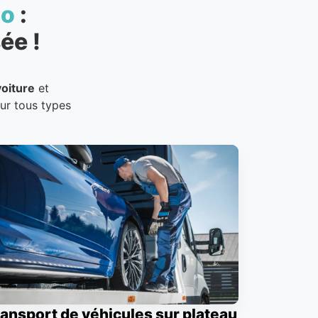
to
:
ée !
oiture
et
our tous types
ansport de véhicules sur plateau