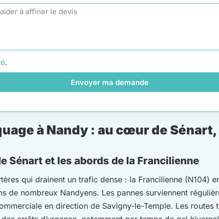
té
.
Envoyer ma demande
age à Nandy : au cœur de Sénart, e
 Sénart et les abords de la Francilienne
tères qui drainent un trafic dense : la Francilienne (N104)
ens de nombreux Nandyens. Les pannes surviennent réguliè
commerciale en direction de Savigny-le-Temple. Les routes tr
des arrêts d’urgence, notamment par temps de gel hivernal o