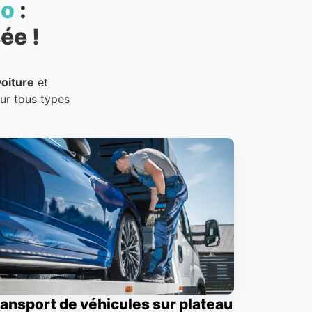
to
:
ée !
oiture
et
our tous types
ansport de véhicules sur plateau