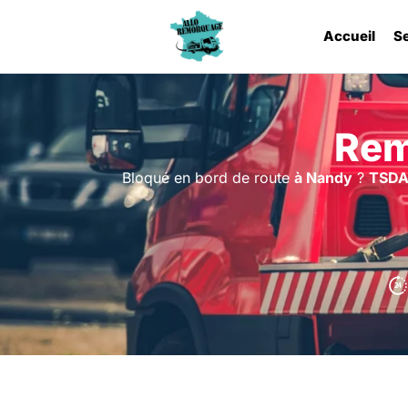
Accueil
S
Rem
Bloqué en bord de route
à Nandy
?
TSD