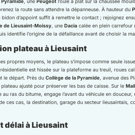
a Pyramide
, une
Peugeot
roule à plat sur la chaussée mouil
eprenez la route sans attendre la dépanneuse. À hauteur du
P
don d’appoint suffit à remettre le contact ; rejoignez ensuit
e de Lieusaint-Moissy
, une
Dacia
calée en plein carrefour
puis identifie l’origine de la défaillance avant de choisir la m
on plateau à Lieusaint
 ses propres moyens, le plateau s’impose comme seule issue
résidentielle est hissée sur la plateforme au treuil, roues c
t le départ. Près du
Collège de la Pyramide
, avenue des Pl
du plateau ajusté pour préserver les bas de caisse. Sur le
Mai
e au ras du bitume, engage l’avant du véhicule en douceur, res
e ces cas, la destination, garage du secteur lieusaintais,
 délai à Lieusaint