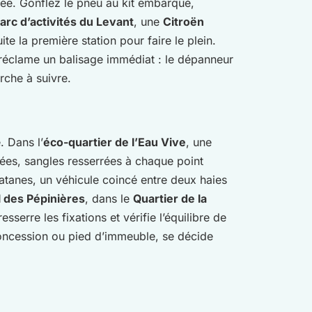
lée. Gonflez le pneu au kit embarqué,
arc d’activités du Levant
, une
Citroën
e la première station pour faire le plein.
 réclame un balisage immédiat : le dépanneur
arche à suivre.
. Dans l’
éco-quartier de l’Eau Vive
, une
alées, sangles resserrées à chaque point
atanes, un véhicule coincé entre deux haies
l des Pépinières
, dans le
Quartier de la
serre les fixations et vérifie l’équilibre de
 concession ou pied d’immeuble, se décide