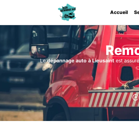
Accueil
S
Remo
Le
dépannage auto
à Lieusaint
est assuré