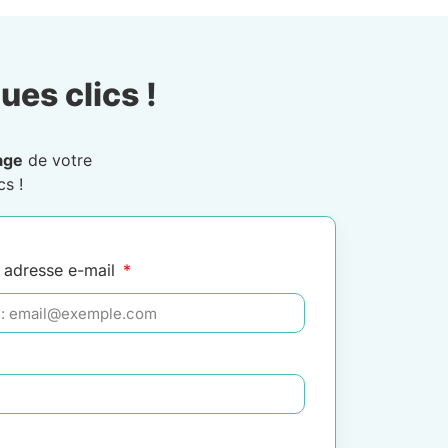
ues clics !
age
de votre
cs !
 adresse e-mail