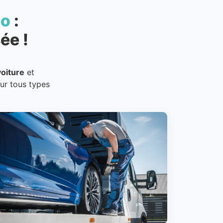
to
:
ée !
oiture
et
our tous types