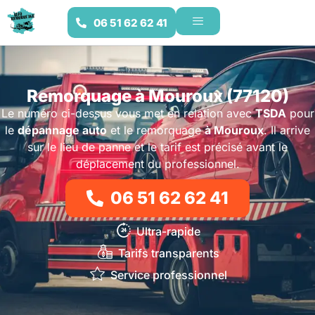
06 51 62 62 41
Remorquage à Mouroux (77120)
Le numéro ci-dessus vous met en relation avec
TSDA
pour
le
dépannage auto
et le remorquage
à Mouroux
. Il arrive
sur le lieu de panne et le tarif est précisé avant le
déplacement du professionnel.
06 51 62 62 41
Ultra-rapide
Tarifs transparents
Service professionnel