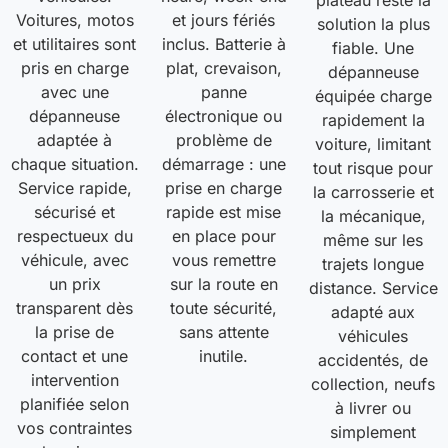
plateau reste la
Voitures, motos
et jours fériés
solution la plus
et utilitaires sont
inclus. Batterie à
fiable. Une
pris en charge
plat, crevaison,
dépanneuse
avec une
panne
équipée charge
dépanneuse
électronique ou
rapidement la
adaptée à
problème de
voiture, limitant
chaque situation.
démarrage : une
tout risque pour
Service rapide,
prise en charge
la carrosserie et
sécurisé et
rapide est mise
la mécanique,
respectueux du
en place pour
même sur les
véhicule, avec
vous remettre
trajets longue
un prix
sur la route en
distance. Service
transparent dès
toute sécurité,
adapté aux
la prise de
sans attente
véhicules
contact et une
inutile.
accidentés, de
intervention
collection, neufs
planifiée selon
à livrer ou
vos contraintes
simplement