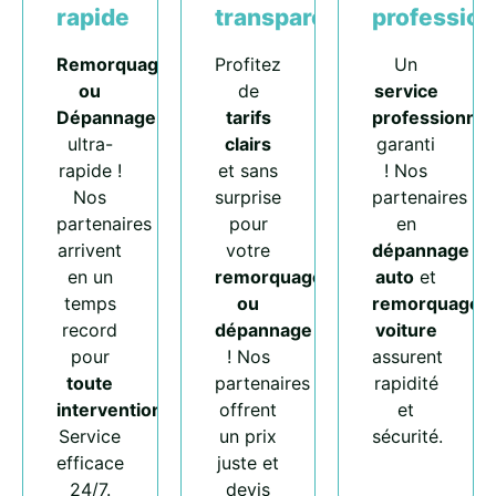
rapide
transparents
profession
Remorquage
Profitez
Un
ou
de
service
Dépannage
tarifs
professionnel
ultra-
clairs
garanti
rapide !
et sans
! Nos
Nos
surprise
partenaires
partenaires
pour
en
arrivent
votre
dépannage
en un
remorquage
auto
et
temps
ou
remorquage
record
dépannage
voiture
pour
! Nos
assurent
toute
partenaires
rapidité
intervention
.
offrent
et
Service
un prix
sécurité.
efficace
juste et
24/7.
devis