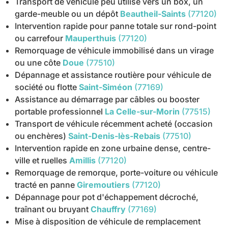
Transport de véhicule peu utilisé vers un box, un
garde-meuble ou un dépôt
Beautheil-Saints
(77120)
Intervention rapide pour panne totale sur rond-point
ou carrefour
Mauperthuis
(77120)
Remorquage de véhicule immobilisé dans un virage
ou une côte
Doue
(77510)
Dépannage et assistance routière pour véhicule de
société ou flotte
Saint-Siméon
(77169)
Assistance au démarrage par câbles ou booster
portable professionnel
La Celle-sur-Morin
(77515)
Transport de véhicule récemment acheté (occasion
ou enchères)
Saint-Denis-lès-Rebais
(77510)
Intervention rapide en zone urbaine dense, centre-
ville et ruelles
Amillis
(77120)
Remorquage de remorque, porte-voiture ou véhicule
tracté en panne
Giremoutiers
(77120)
Dépannage pour pot d'échappement décroché,
traînant ou bruyant
Chauffry
(77169)
Mise à disposition de véhicule de remplacement