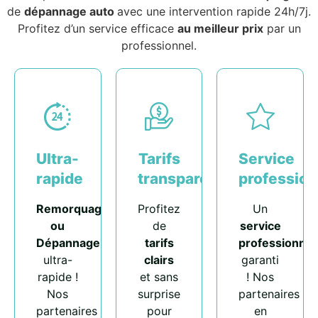
de
dépannage auto
avec une intervention rapide 24h/7j.
Profitez d’un service efficace
au meilleur prix
par un
professionnel.
Ultra-
Tarifs
Service
rapide
transparents
profession
Remorquage
Profitez
Un
ou
de
service
Dépannage
tarifs
professionnel
ultra-
clairs
garanti
rapide !
et sans
! Nos
Nos
surprise
partenaires
partenaires
pour
en