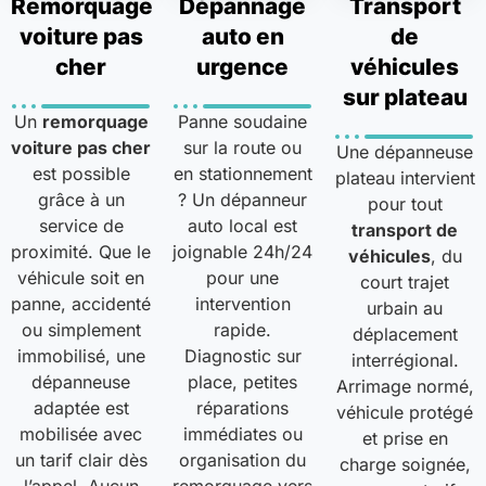
Remorquage
Dépannage
Transport
voiture pas
auto en
de
cher
urgence
véhicules
sur plateau
Un
remorquage
Panne soudaine
voiture pas cher
sur la route ou
Une dépanneuse
est possible
en stationnement
plateau intervient
grâce à un
? Un dépanneur
pour tout
service de
auto local est
transport de
proximité. Que le
joignable 24h/24
véhicules
, du
véhicule soit en
pour une
court trajet
panne, accidenté
intervention
urbain au
ou simplement
rapide.
déplacement
immobilisé, une
Diagnostic sur
interrégional.
dépanneuse
place, petites
Arrimage normé,
adaptée est
réparations
véhicule protégé
mobilisée avec
immédiates ou
et prise en
un tarif clair dès
organisation du
charge soignée,