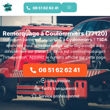
06 51 62 62 41
Remorquage à Coulommiers (77120)
Voiture en panne sur un parking
à Coulommiers
?
TSDA
intervient pour le
remorquage
ou le dépannage auto
directement sur place. Le devis est communiqué avant
l’intervention. Appelez le numéro affiché sur cette page.
06 51 62 62 41
Ultra-rapide
Tarifs transparents
Service professionnel