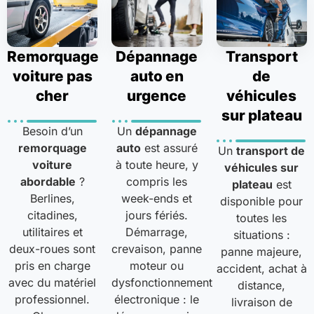
Remorquage
Dépannage
Transport
voiture pas
auto en
de
cher
urgence
véhicules
sur plateau
Besoin d’un
Un
dépannage
remorquage
auto
est assuré
Un
transport de
voiture
à toute heure, y
véhicules sur
abordable
?
compris les
plateau
est
Berlines,
week-ends et
disponible pour
citadines,
jours fériés.
toutes les
utilitaires et
Démarrage,
situations :
deux-roues sont
crevaison, panne
panne majeure,
pris en charge
moteur ou
accident, achat à
avec du matériel
dysfonctionnement
distance,
professionnel.
électronique : le
livraison de