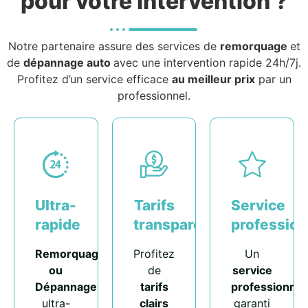
pour votre intervention ?
Notre partenaire assure des services de
remorquage
et
de
dépannage auto
avec une intervention rapide 24h/7j.
Profitez d’un service efficace
au meilleur prix
par un
professionnel.
Ultra-
Tarifs
Service
rapide
transparents
profession
Remorquage
Profitez
Un
ou
de
service
Dépannage
tarifs
professionnel
ultra-
clairs
garanti