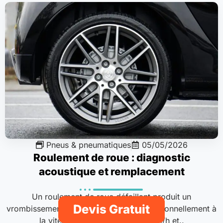
Pneus & pneumatiques
05/05/2026
Roulement de roue : diagnostic
acoustique et remplacement
Un roulement de roue défaillant produit un
Devis Gratuit
vrombissement constant qui croît proportionnellement à
la vitesse, audible dès 30-40 km/h et..