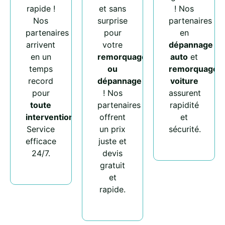
rapide !
et sans
! Nos
Nos
surprise
partenaires
partenaires
pour
en
arrivent
votre
dépannage
en un
remorquage
auto
et
temps
ou
remorquage
record
dépannage
voiture
pour
! Nos
assurent
toute
partenaires
rapidité
intervention
.
offrent
et
Service
un prix
sécurité.
efficace
juste et
24/7.
devis
gratuit
et
rapide.