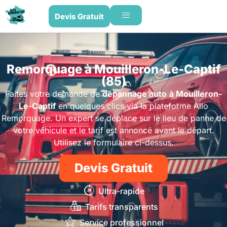
Devis Gratuit
Remorquage à Mouilleron-Le-Captif
(85)
Faites votre demande de
dépannage auto
à Mouilleron-
Le-Captif
en quelques clics via la plateforme Allo
Remorquage. Un expert se déplace sur le lieu de panne de
votre véhicule et le tarif est annoncé avant le départ.
Utilisez le formulaire ci-dessus.
Devis Gratuit
Ultra-rapide
Tarifs transparents
Service professionnel