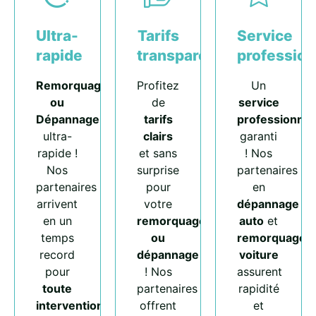
Ultra-
Tarifs
Service
rapide
transparents
profession
Remorquage
Profitez
Un
ou
de
service
Dépannage
tarifs
professionnel
ultra-
clairs
garanti
rapide !
et sans
! Nos
Nos
surprise
partenaires
partenaires
pour
en
arrivent
votre
dépannage
en un
remorquage
auto
et
temps
ou
remorquage
record
dépannage
voiture
pour
! Nos
assurent
toute
partenaires
rapidité
intervention
.
offrent
et