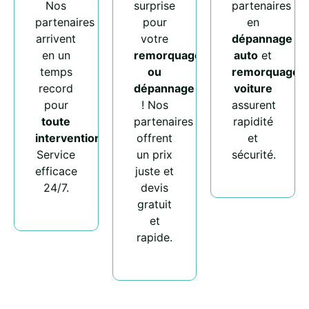
Nos
surprise
partenaires
partenaires
pour
en
arrivent
votre
dépannage
en un
remorquage
auto
et
temps
ou
remorquage
record
dépannage
voiture
pour
! Nos
assurent
toute
partenaires
rapidité
intervention
.
offrent
et
Service
un prix
sécurité.
efficace
juste et
24/7.
devis
gratuit
et
rapide.