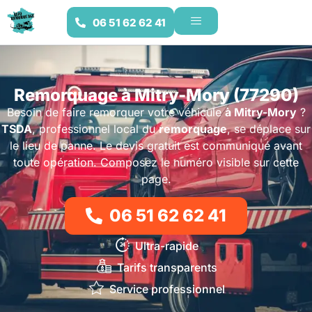
06 51 62 62 41
Remorquage à Mitry-Mory (77290)
Besoin de faire remorquer votre véhicule
à Mitry-Mory
?
TSDA
, professionnel local du
remorquage
, se déplace sur
le lieu de panne. Le devis gratuit est communiqué avant
toute opération. Composez le numéro visible sur cette
page.
06 51 62 62 41
Ultra-rapide
Tarifs transparents
Service professionnel