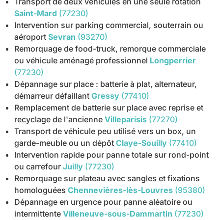
Transport de deux véhicules en une seule rotation
Saint-Mard
(77230)
Intervention sur parking commercial, souterrain ou
aéroport
Sevran
(93270)
Remorquage de food-truck, remorque commerciale
ou véhicule aménagé professionnel
Longperrier
(77230)
Dépannage sur place : batterie à plat, alternateur,
démarreur défaillant
Gressy
(77410)
Remplacement de batterie sur place avec reprise et
recyclage de l'ancienne
Villeparisis
(77270)
Transport de véhicule peu utilisé vers un box, un
garde-meuble ou un dépôt
Claye-Souilly
(77410)
Intervention rapide pour panne totale sur rond-point
ou carrefour
Juilly
(77230)
Remorquage sur plateau avec sangles et fixations
homologuées
Chennevières-lès-Louvres
(95380)
Dépannage en urgence pour panne aléatoire ou
intermittente
Villeneuve-sous-Dammartin
(77230)