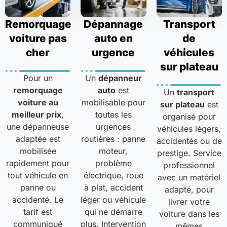
Remorquage
Dépannage
Transport
voiture pas
auto en
de
cher
urgence
véhicules
sur plateau
Pour un
Un
dépanneur
remorquage
auto
est
Un
transport
voiture au
mobilisable pour
sur plateau
est
meilleur prix
,
toutes les
organisé pour
une dépanneuse
urgences
véhicules légers,
adaptée est
routières : panne
accidentés ou de
mobilisée
moteur,
prestige. Service
rapidement pour
problème
professionnel
tout véhicule en
électrique, roue
avec un matériel
panne ou
à plat, accident
adapté, pour
accidenté. Le
léger ou véhicule
livrer votre
tarif est
qui ne démarre
voiture dans les
communiqué
plus. Intervention
mêmes