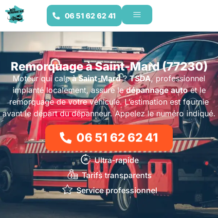
06 51 62 62 41
Remorquage à Saint-Mard (77230)
Moteur qui cale
à Saint-Mard
?
TSDA
, professionnel
implanté localement, assure le
dépannage auto
et le
remorquage de votre véhicule. L’estimation est fournie
avant le départ du dépanneur. Appelez le numéro indiqué.
06 51 62 62 41
Ultra-rapide
Tarifs transparents
Service professionnel