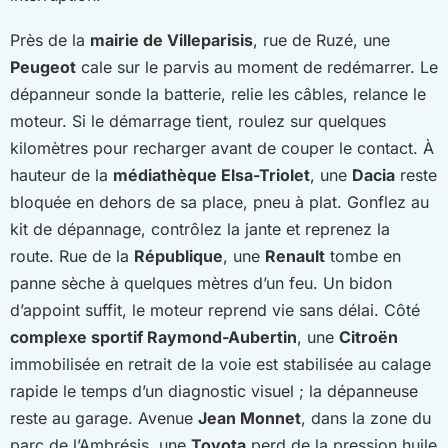
Près de la
mairie de Villeparisis
, rue de Ruzé, une
Peugeot
cale sur le parvis au moment de redémarrer. Le
dépanneur sonde la batterie, relie les câbles, relance le
moteur. Si le démarrage tient, roulez sur quelques
kilomètres pour recharger avant de couper le contact. À
hauteur de la
médiathèque Elsa-Triolet
, une
Dacia
reste
bloquée en dehors de sa place, pneu à plat. Gonflez au
kit de dépannage, contrôlez la jante et reprenez la
route. Rue de la
République
, une
Renault
tombe en
panne sèche à quelques mètres d’un feu. Un bidon
d’appoint suffit, le moteur reprend vie sans délai. Côté
complexe sportif Raymond-Aubertin
, une
Citroën
immobilisée en retrait de la voie est stabilisée au calage
rapide le temps d’un diagnostic visuel ; la dépanneuse
reste au garage. Avenue
Jean Monnet
, dans la zone du
parc de l’Ambrésis, une
Toyota
perd de la pression huile