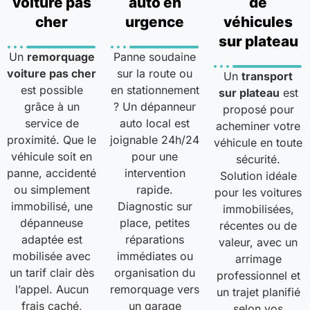
voiture pas
auto en
de
cher
urgence
véhicules
sur plateau
Un
remorquage
Panne soudaine
voiture pas cher
sur la route ou
Un
transport
est possible
en stationnement
sur plateau
est
grâce à un
? Un dépanneur
proposé pour
service de
auto local est
acheminer votre
proximité. Que le
joignable 24h/24
véhicule en toute
véhicule soit en
pour une
sécurité.
panne, accidenté
intervention
Solution idéale
ou simplement
rapide.
pour les voitures
immobilisé, une
Diagnostic sur
immobilisées,
dépanneuse
place, petites
récentes ou de
adaptée est
réparations
valeur, avec un
mobilisée avec
immédiates ou
arrimage
un tarif clair dès
organisation du
professionnel et
l’appel. Aucun
remorquage vers
un trajet planifié
frais caché,
un garage
selon vos