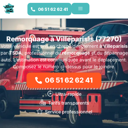
06 51 62 62 41
Remorquage à Villeparisis (77270)
Votre véhicule est pris en charge directement
à Villeparisis
par
TSDA
, professionnel du
remorquage
et du dépannage
auto. L’estimation est communiquée avant le déplacement.
Composez le numéro ci-dessus pour le joindre.
06 51 62 62 41
Ultra-rapide
Tarifs transparents
Service professionnel