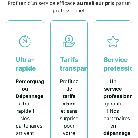
Profitez d’un service efficace
au meilleur prix
par un
professionnel.
Ultra-
Tarifs
Service
rapide
transparents
profession
Remorquage
Profitez
Un
ou
de
service
Dépannage
tarifs
professionnel
ultra-
clairs
garanti
rapide !
et sans
! Nos
Nos
surprise
partenaires
partenaires
pour
en
arrivent
votre
dépannage