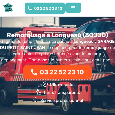
03 22 52 23 10
Remorquage à Longueau (80330)
Gagnez du temps face à une panne
à Longueau
:
GARAGE
DU PETIT SAINT JEAN
se déplace pour le
remorquage
de
votre auto. Le prix est donné avant le moindre
déplacement. Composez le numéro visible sur cette page.
03 22 52 23 10
Ultra-rapide
Tarifs transparents
Service professionnel