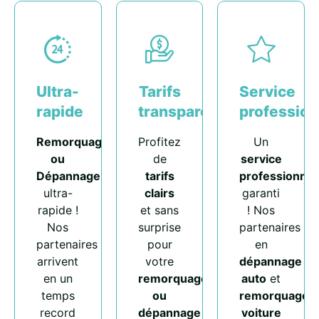
Ultra-
Tarifs
Service
rapide
transparents
profession
Remorquage
Profitez
Un
ou
de
service
Dépannage
tarifs
professionnel
ultra-
clairs
garanti
rapide !
et sans
! Nos
Nos
surprise
partenaires
partenaires
pour
en
arrivent
votre
dépannage
en un
remorquage
auto
et
temps
ou
remorquage
record
dépannage
voiture