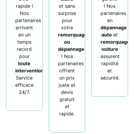
rapide !
et sans
! Nos
Nos
surprise
partenaires
partenaires
pour
en
arrivent
votre
dépannage
en un
remorquage
auto
et
temps
ou
remorquage
record
dépannage
voiture
pour
! Nos
assurent
toute
partenaires
rapidité
intervention
.
offrent
et
Service
un prix
sécurité.
efficace
juste et
24/7.
devis
gratuit
et
rapide.