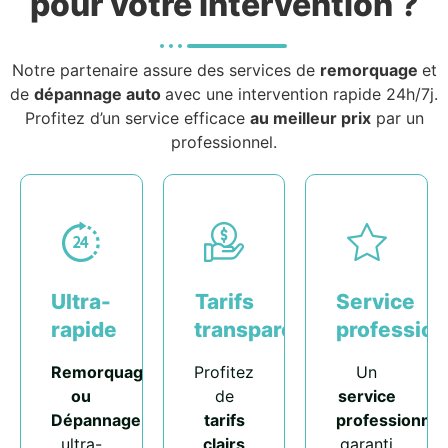
pour votre intervention ?
Notre partenaire assure des services de
remorquage
et
de
dépannage auto
avec une intervention rapide 24h/7j.
Profitez d’un service efficace
au meilleur prix
par un
professionnel.
Ultra-
Tarifs
Service
rapide
transparents
profession
Remorquage
Profitez
Un
ou
de
service
Dépannage
tarifs
professionnel
ultra-
clairs
garanti