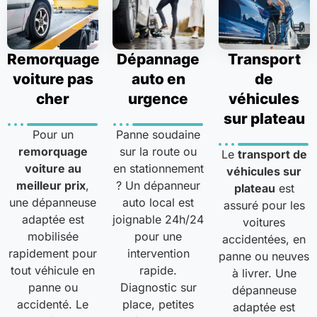
Remorquage
Dépannage
Transport
voiture pas
auto en
de
cher
urgence
véhicules
sur plateau
Pour un
Panne soudaine
remorquage
sur la route ou
Le
transport de
voiture au
en stationnement
véhicules sur
meilleur prix
,
? Un dépanneur
plateau
est
une dépanneuse
auto local est
assuré pour les
adaptée est
joignable 24h/24
voitures
mobilisée
pour une
accidentées, en
rapidement pour
intervention
panne ou neuves
tout véhicule en
rapide.
à livrer. Une
panne ou
Diagnostic sur
dépanneuse
accidenté. Le
place, petites
adaptée est