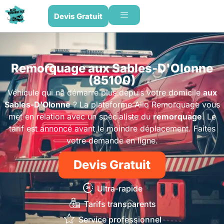
Devis Gratuit
Remorquage aux Sables-D'Olonne
(85100)
Véhicule qui ne démarre plus depuis votre domicile
aux
Sables-D'Olonne
? La plateforme Allo Remorquage vous
met en relation avec un spécialiste du
remorquage
. Le
tarif est annoncé avant le moindre déplacement. Faites
votre demande en ligne.
Devis Gratuit
Ultra-rapide
Tarifs transparents
Service professionnel