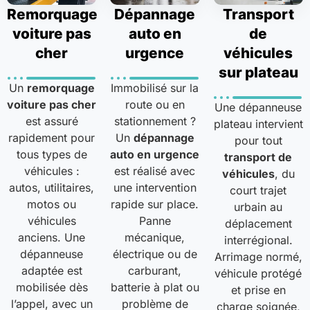
Remorquage
Dépannage
Transport
voiture pas
auto en
de
cher
urgence
véhicules
sur plateau
Un
remorquage
Immobilisé sur la
voiture pas cher
route ou en
Une dépanneuse
est assuré
stationnement ?
plateau intervient
rapidement pour
Un
dépannage
pour tout
tous types de
auto en urgence
transport de
véhicules :
est réalisé avec
véhicules
, du
autos, utilitaires,
une intervention
court trajet
motos ou
rapide sur place.
urbain au
véhicules
Panne
déplacement
anciens. Une
mécanique,
interrégional.
dépanneuse
électrique ou de
Arrimage normé,
adaptée est
carburant,
véhicule protégé
mobilisée dès
batterie à plat ou
et prise en
l’appel, avec un
problème de
charge soignée,