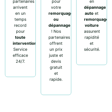
partenaires
pour
en
arrivent
votre
dépannage
en un
remorquage
auto
et
temps
ou
remorquage
record
dépannage
voiture
pour
! Nos
assurent
toute
partenaires
rapidité
intervention
.
offrent
et
Service
un prix
sécurité.
efficace
juste et
24/7.
devis
gratuit
et
rapide.