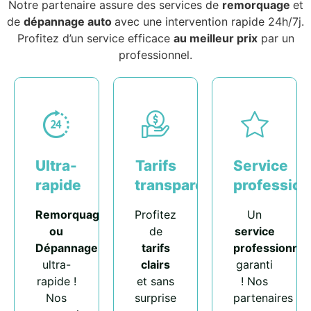
Notre partenaire assure des services de
remorquage
et
de
dépannage auto
avec une intervention rapide 24h/7j.
Profitez d’un service efficace
au meilleur prix
par un
professionnel.
Ultra-
Tarifs
Service
rapide
transparents
profession
Remorquage
Profitez
Un
ou
de
service
Dépannage
tarifs
professionnel
ultra-
clairs
garanti
rapide !
et sans
! Nos
Nos
surprise
partenaires