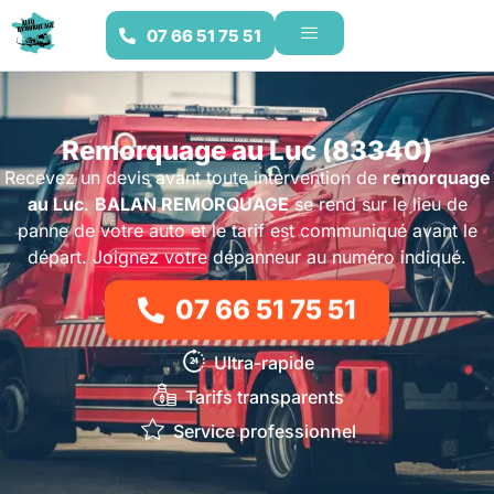
07 66 51 75 51
Remorquage au Luc (83340)
Recevez un devis avant toute intervention de
remorquage
au Luc
.
BALAN REMORQUAGE
se rend sur le lieu de
panne de votre auto et le tarif est communiqué avant le
départ. Joignez votre dépanneur au numéro indiqué.
07 66 51 75 51
Ultra-rapide
Tarifs transparents
Service professionnel