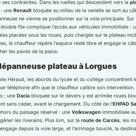
ses contraintes. Dans les ruelles qui descendent vers la
pl
 : une
Renault
bloquée au milieu de la venelle se sort au câb
nneuse ne vienne se positionner sur la voie principale. Sur
double file complique l’accès aux véhicules immobilisés : 
cales placées sous les roues, puis chargée sur le plateau incl
les, le chauffeur repère l’espace resté libre et engage le câ
her les pavés de la place.
 dépanneuse plateau à Lorgues
mile Héraud, les abords du lycée et du collège concentrent l
r téléphone afin que le chauffeur calibre son intervention
és ; une
Dacia
bloquée sur le dévers y est arrimée roues bloq
t sans céder, avant le chargement. Du côté de l’
EHPAD Sa
dehors du passage réservé : une
Volkswagen
immobilisée au
ner les riverains. Plus loin, sur la
route de Carcès
, les m
engage depuis la voie large, et l’arrimage bouclé, la destina