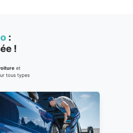
to
:
ée !
oiture
et
our tous types