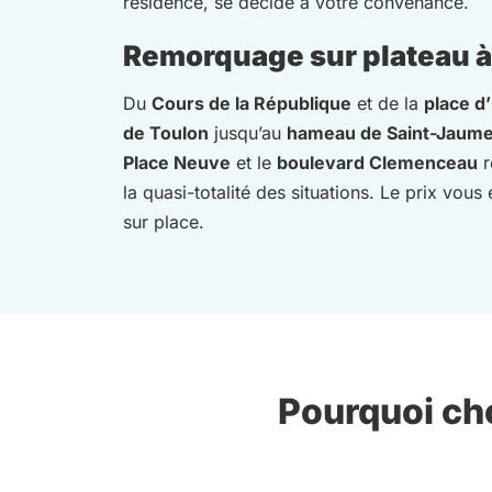
résidence, se décide à votre convenance.
Remorquage sur plateau à L
Du
Cours de la République
et de la
place d
de Toulon
jusqu’au
hameau de Saint-Jaum
Place Neuve
et le
boulevard Clemenceau
r
la quasi-totalité des situations. Le prix vou
sur place.
Pourquoi cho