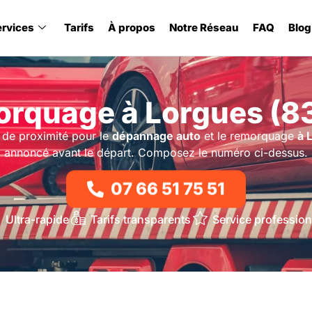
ervices
Tarifs
À propos
Notre Réseau
FAQ
Blog
rquage à Lorgues (8
 de proximité pour le
dépannage auto
et le remorquage
à 
annoncé avant le départ. Composez le numéro ci-dessus.
07 66 51 75 51
Ultra-rapide
Tarifs transparents
Service profession