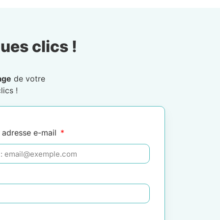
ues clics !
age
de votre
ics !
 adresse e-mail