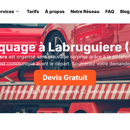
ervices
Tarifs
À propos
Notre Réseau
FAQ
Blog
uage à Labruguiere 
ere
est organisé sans mauvaise surprise grâce à la platef
 est communiqué avant le départ. Soumettez votre demande 
Devis Gratuit
Ultra-rapide
Tarifs transparents
Service profession