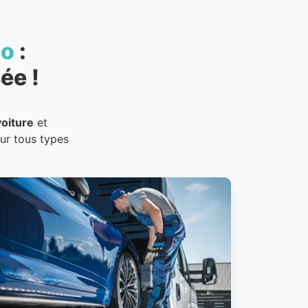
to
:
ée !
oiture
et
our tous types