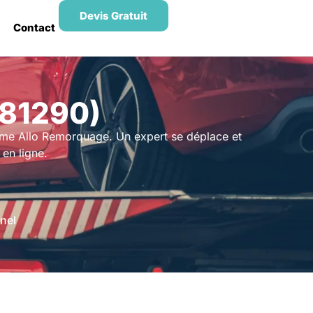
Devis Gratuit
Contact
(81290)
orme Allo Remorquage. Un expert se déplace et
en ligne.
nel