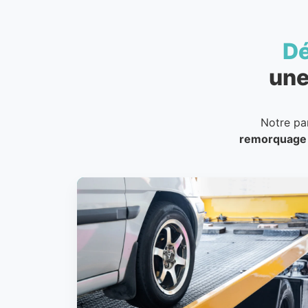
D
une
Notre pa
remorquage