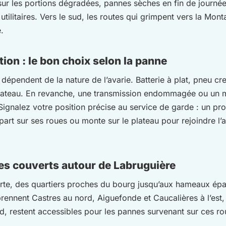
ur les portions dégradées, pannes sèches en fin de journée
s utilitaires. Vers le sud, les routes qui grimpent vers la Mo
.
ion : le bon choix selon la panne
dépendent de la nature de l’avarie. Batterie à plat, pneu c
plateau. En revanche, une transmission endommagée ou un m
 Signalez votre position précise au service de garde : un 
epart sur ses roues ou monte sur le plateau pour rejoindre l’
es couverts autour de Labruguière
te, des quartiers proches du bourg jusqu’aux hameaux épar
nnent Castres au nord, Aiguefonde et Caucalières à l’est,
ud, restent accessibles pour les pannes survenant sur ces r