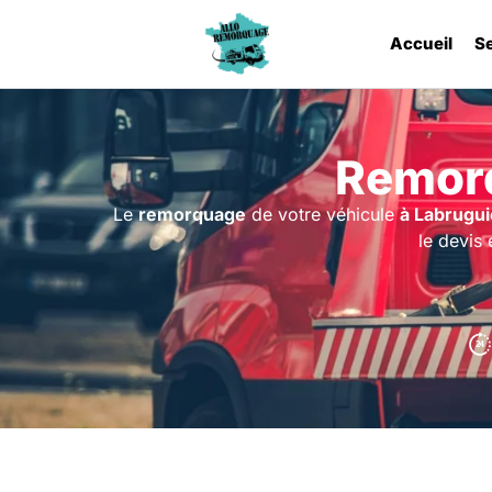
Accueil
S
Remorq
Le
remorquage
de votre véhicule
à Labrugui
le devis