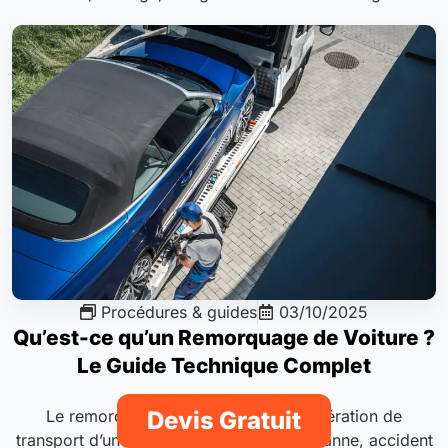
Procédures & guides
03/10/2025
Qu’est-ce qu’un Remorquage de Voiture ?
Le Guide Technique Complet
Devis Gratuit
Le remorquage de voiture est une opération de
transport d’un véhicule immobilisé, par panne, accident