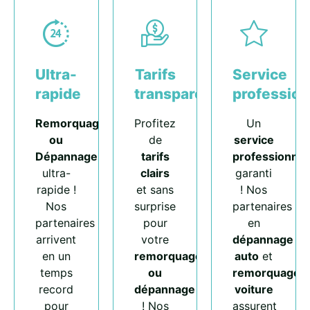
Ultra-
Tarifs
Service
rapide
transparents
profession
Remorquage
Profitez
Un
ou
de
service
Dépannage
tarifs
professionnel
ultra-
clairs
garanti
rapide !
et sans
! Nos
Nos
surprise
partenaires
partenaires
pour
en
arrivent
votre
dépannage
en un
remorquage
auto
et
temps
ou
remorquage
record
dépannage
voiture
pour
! Nos
assurent