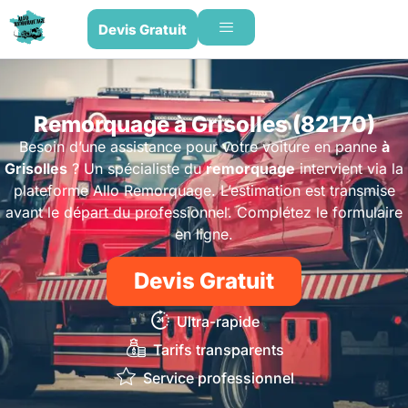
Devis Gratuit
Remorquage à Grisolles (82170)
Besoin d’une assistance pour votre voiture en panne
à
Grisolles
? Un spécialiste du
remorquage
intervient via la
plateforme Allo Remorquage. L’estimation est transmise
avant le départ du professionnel. Complétez le formulaire
en ligne.
Devis Gratuit
Ultra-rapide
Tarifs transparents
Service professionnel