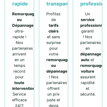
rapide
transparents
profession
Remorquage
Profitez
Un
ou
de
service
Dépannage
tarifs
professionnel
ultra-
clairs
garanti
rapide !
et sans
! Nos
Nos
surprise
partenaires
partenaires
pour
en
arrivent
votre
dépannage
en un
remorquage
auto
et
temps
ou
remorquage
record
dépannage
voiture
pour
! Nos
assurent
toute
partenaires
rapidité
intervention
.
offrent
et
Service
un prix
sécurité.
efficace
juste et
24/7.
devis