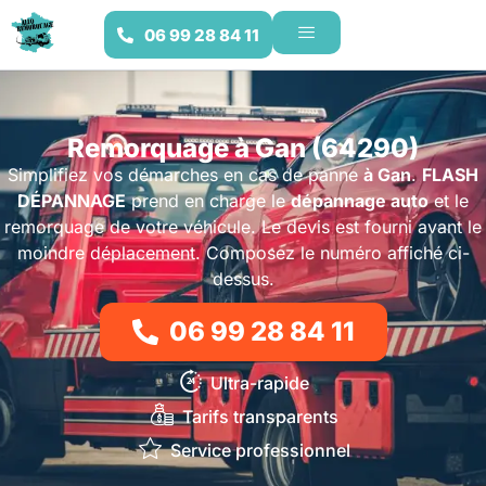
06 99 28 84 11
Remorquage à Gan (64290)
Simplifiez vos démarches en cas de panne
à Gan
.
FLASH
DÉPANNAGE
prend en charge le
dépannage auto
et le
remorquage de votre véhicule. Le devis est fourni avant le
moindre déplacement. Composez le numéro affiché ci-
dessus.
06 99 28 84 11
Ultra-rapide
Tarifs transparents
Service professionnel