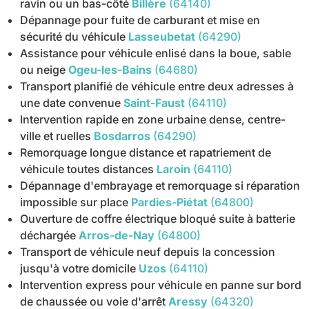
ravin ou un bas-côté
Billère
(64140)
Dépannage pour fuite de carburant et mise en
sécurité du véhicule
Lasseubetat
(64290)
Assistance pour véhicule enlisé dans la boue, sable
ou neige
Ogeu-les-Bains
(64680)
Transport planifié de véhicule entre deux adresses à
une date convenue
Saint-Faust
(64110)
Intervention rapide en zone urbaine dense, centre-
ville et ruelles
Bosdarros
(64290)
Remorquage longue distance et rapatriement de
véhicule toutes distances
Laroin
(64110)
Dépannage d'embrayage et remorquage si réparation
impossible sur place
Pardies-Piétat
(64800)
Ouverture de coffre électrique bloqué suite à batterie
déchargée
Arros-de-Nay
(64800)
Transport de véhicule neuf depuis la concession
jusqu'à votre domicile
Uzos
(64110)
Intervention express pour véhicule en panne sur bord
de chaussée ou voie d'arrêt
Aressy
(64320)