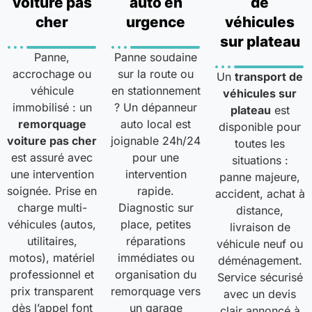
voiture pas
auto en
de
cher
urgence
véhicules
sur plateau
Panne,
Panne soudaine
accrochage ou
sur la route ou
Un
transport de
véhicule
en stationnement
véhicules sur
immobilisé : un
? Un dépanneur
plateau
est
remorquage
auto local est
disponible pour
voiture pas cher
joignable 24h/24
toutes les
est assuré avec
pour une
situations :
une intervention
intervention
panne majeure,
soignée. Prise en
rapide.
accident, achat à
charge multi-
Diagnostic sur
distance,
véhicules (autos,
place, petites
livraison de
utilitaires,
réparations
véhicule neuf ou
motos), matériel
immédiates ou
déménagement.
professionnel et
organisation du
Service sécurisé
prix transparent
remorquage vers
avec un devis
dès l’appel font
un garage
clair annoncé à