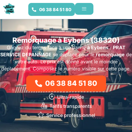
06 38 84 51 80
Remorquage à Eybens (38320)
Gagnez du temps face à une panne
à Eybens
:
PRAT
SERVICE DEPANNAGE
se déplace pour le
remorquage
de
votre auto. Le prix est donné avant le moindre
déplacement. Composez le numéro visible sur cette page.
06 38 84 51 80
Ultra-rapide
Tarifs transparents
Service professionnel