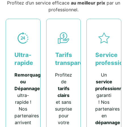
Profitez d’un service efficace
au meilleur prix
par un
professionnel.
Ultra-
Tarifs
Service
rapide
transparents
profession
Remorquage
Profitez
Un
ou
de
service
Dépannage
tarifs
professionnel
ultra-
clairs
garanti
rapide !
et sans
! Nos
Nos
surprise
partenaires
partenaires
pour
en
arrivent
votre
dépannage