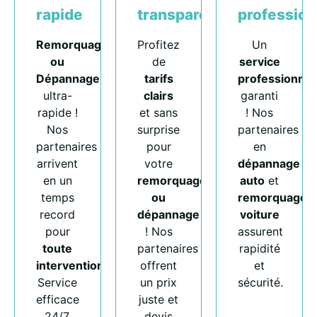
rapide
transparents
profession
Remorquage
Profitez
Un
ou
de
service
Dépannage
tarifs
professionnel
ultra-
clairs
garanti
rapide !
et sans
! Nos
Nos
surprise
partenaires
partenaires
pour
en
arrivent
votre
dépannage
en un
remorquage
auto
et
temps
ou
remorquage
record
dépannage
voiture
pour
! Nos
assurent
toute
partenaires
rapidité
intervention
.
offrent
et
Service
un prix
sécurité.
efficace
juste et
24/7.
devis