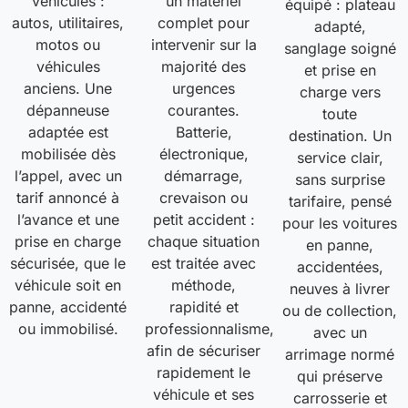
véhicules :
un matériel
équipé : plateau
autos, utilitaires,
complet pour
adapté,
motos ou
intervenir sur la
sanglage soigné
véhicules
majorité des
et prise en
anciens. Une
urgences
charge vers
dépanneuse
courantes.
toute
adaptée est
Batterie,
destination. Un
mobilisée dès
électronique,
service clair,
l’appel, avec un
démarrage,
sans surprise
tarif annoncé à
crevaison ou
tarifaire, pensé
l’avance et une
petit accident :
pour les voitures
prise en charge
chaque situation
en panne,
sécurisée, que le
est traitée avec
accidentées,
véhicule soit en
méthode,
neuves à livrer
panne, accidenté
rapidité et
ou de collection,
ou immobilisé.
professionnalisme,
avec un
afin de sécuriser
arrimage normé
rapidement le
qui préserve
véhicule et ses
carrosserie et