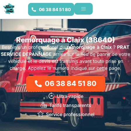
06 38 84 51 80
Remorquage à Claix (38640)
Besoin d’un professionnel du
remorquage
à Claix
?
PRAT
SERVICE DEPANNAGE
arrive sur le lieu de panne de votre
véhicule et le devis est transmis avant toute prise en
charge. Appelez le numéro indiqué sur cette page.
06 38 84 51 80
Ultra-rapide
Tarifs transparents
Service professionnel