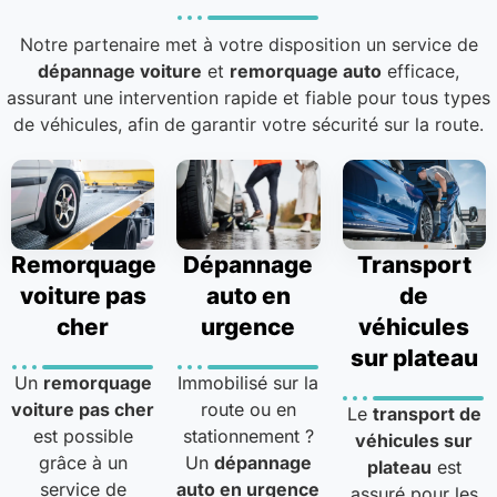
Notre partenaire met à votre disposition un service de
dépannage voiture
et
remorquage auto
efficace,
assurant une intervention rapide et fiable pour tous types
de véhicules, afin de garantir votre sécurité sur la route.
Remorquage
Dépannage
Transport
voiture pas
auto en
de
cher
urgence
véhicules
sur plateau
Un
remorquage
Immobilisé sur la
voiture pas cher
route ou en
Le
transport de
est possible
stationnement ?
véhicules sur
grâce à un
Un
dépannage
plateau
est
service de
auto en urgence
assuré pour les