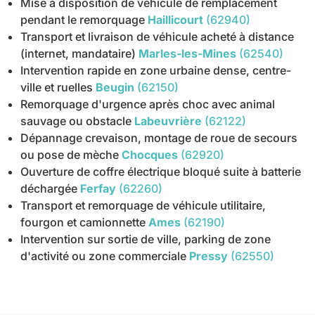
Mise à disposition de véhicule de remplacement
pendant le remorquage
Haillicourt
(62940)
Transport et livraison de véhicule acheté à distance
(internet, mandataire)
Marles-les-Mines
(62540)
Intervention rapide en zone urbaine dense, centre-
ville et ruelles
Beugin
(62150)
Remorquage d'urgence après choc avec animal
sauvage ou obstacle
Labeuvrière
(62122)
Dépannage crevaison, montage de roue de secours
ou pose de mèche
Chocques
(62920)
Ouverture de coffre électrique bloqué suite à batterie
déchargée
Ferfay
(62260)
Transport et remorquage de véhicule utilitaire,
fourgon et camionnette
Ames
(62190)
Intervention sur sortie de ville, parking de zone
d'activité ou zone commerciale
Pressy
(62550)