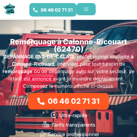
06 46 02 71 31
Remorquage à Calonne-Ricouart
(62470)
DEPANNAGE PAS-DE-CALAIS
, professionnel implanté
à
Calonne-Ricouart
, intervient pour tout besoin de
remorquage
ou de dépannage auto sur votre secteur. Le
tarif est annoncé avant le moindre déplacement.
Composez le numéro affiché ci-dessus.
06 46 02 71 31
Ultra-rapide
Tarifs transparents
Service professionnel