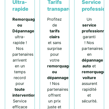
Ultra-
Tarifs
Service
rapide
transparents
profession
Remorquage
Profitez
Un
ou
de
service
Dépannage
tarifs
professionnel
ultra-
clairs
garanti
rapide !
et sans
! Nos
Nos
surprise
partenaires
partenaires
pour
en
arrivent
votre
dépannage
en un
remorquage
auto
et
temps
ou
remorquage
record
dépannage
voiture
pour
! Nos
assurent
toute
partenaires
rapidité
intervention
.
offrent
et
Service
un prix
sécurité.
efficace
juste et