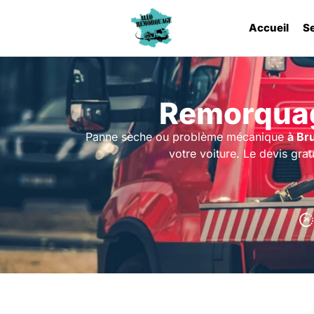
Accueil
S
Remorquag
Panne sèche ou problème mécanique
à Br
votre voiture. Le devis gr