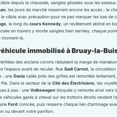
câble depuis la chaussée, sangles glissées sous les essieux
tan
, les jours de marché resserrent encore les accès ; le chau
d le câble avec précaution pour ne pas marquer les bas de 
nge
, le long du
cours Kennedy
, un revêtement abîmé en bo
osée en travers y monte sangles bien serrées, chaque point 
ce moment-là.
éhicule immobilisé à Bruay-la-Bui
s héritées des anciens corons réduisent la marge de manœuvr
re l’espace avant de reculer. Rue
Sadi Carnot
, la circulati
e ; une
Dacia
calée près des grilles est remontée lentement,
file. Dans le secteur de la
Cité des Électriciens
, les voyet
pas à pas : une
Volkswagen
bloquée y remonte ainsi vers l
es véhicules garés à cheval sur les trottoirs étroits rendent 
 une
Ford
coincée, puis resserre chaque lien d’arrimage ava
n ou devant votre pavillon.