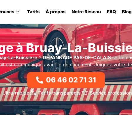
ervices
Tarifs
À propos
Notre Réseau
FAQ
Blog
e à Bruay-La-Buissie
uay-La-Buissiere
?
DEPANNAGE PAS-DE-CALAIS
se dépla
atuit est communiqué avant le déplacement. Joignez votre d
06 46 02 71 31
Ultra-rapide
Tarifs transparents
Service profession