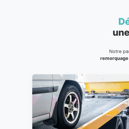
D
une
Notre pa
remorquage