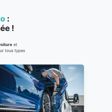
to
:
ée !
oiture
et
our tous types