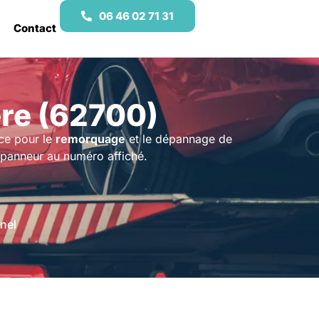
06 46 02 71 31
Contact
re (62700)
ce pour le
remorquage
et le dépannage de
épanneur au numéro affiché.
nel