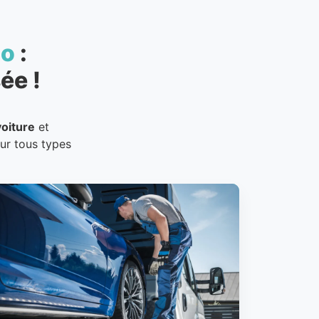
to
:
ée !
oiture
et
our tous types