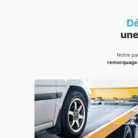
D
une
Notre pa
remorquage