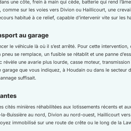
ans une côte, frein à main qui cède, batterie qui rend l’âme
 comme sur les voies vers Divion ou Haillicourt, une creva
ecours habitué à ce relief, capable d’intervenir vite sur les
nsport au garage
cer le véhicule là où il s’est arrêté. Pour cette intervention
n pneu se remplace, un fusible se rétablit et une panne d’es
c révèle une avarie plus lourde, casse moteur, transmission
 le garage que vous indiquez, à Houdain ou dans le secteu
nnage suffisait.
antes
s cités minières réhabilitées aux lotissements récents et a
-la-Buissière au nord, Divion au nord-ouest, Haillicourt vers 
yez immobilisé sur une route de crête ou le long de la Law