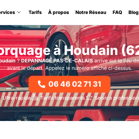
ervices
Tarifs
À propos
Notre Réseau
FAQ
Blog
rquage à Houdain (6
oudain
?
DEPANNAGE PAS-DE-CALAIS
arrive sur le lieu de
avant le départ. Appelez le numéro affiché ci-dessus.
06 46 02 71 31
Ultra-rapide
Tarifs transparents
Service profession