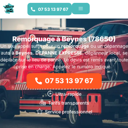
07 53 13 97 67
Remorquage à Beynes (78650)
Un seul appel suffit pour un
remorquage
ou un dépannage
auto
à Beynes
.
DEPANNE EXPRESSE
, dépanneur local, se
déplace sur le lieu de panne. Le devis est remis avant toute
prise en charge. Appelez le numéro indiqué.
07 53 13 97 67
Ultra-rapide
Tarifs transparents
Service professionnel