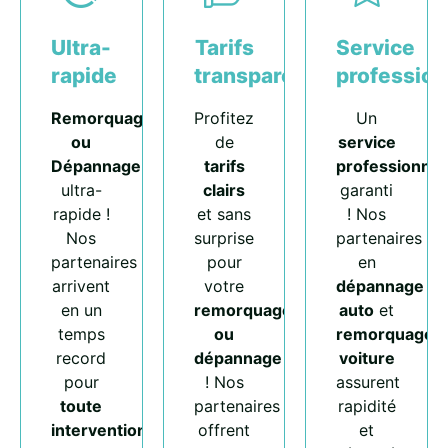
Ultra-
Tarifs
Service
rapide
transparents
profession
Remorquage
Profitez
Un
ou
de
service
Dépannage
tarifs
professionnel
ultra-
clairs
garanti
rapide !
et sans
! Nos
Nos
surprise
partenaires
partenaires
pour
en
arrivent
votre
dépannage
en un
remorquage
auto
et
temps
ou
remorquage
record
dépannage
voiture
pour
! Nos
assurent
toute
partenaires
rapidité
intervention
.
offrent
et