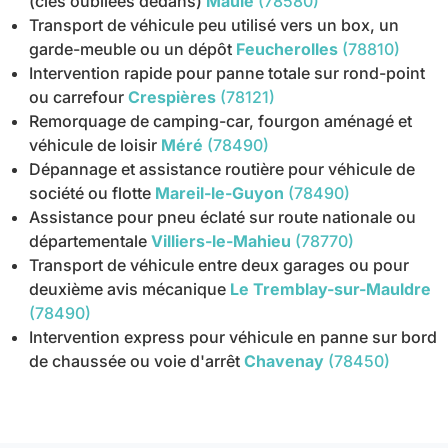
(clés oubliées dedans)
Maule
(78580)
Transport de véhicule peu utilisé vers un box, un
garde-meuble ou un dépôt
Feucherolles
(78810)
Intervention rapide pour panne totale sur rond-point
ou carrefour
Crespières
(78121)
Remorquage de camping-car, fourgon aménagé et
véhicule de loisir
Méré
(78490)
Dépannage et assistance routière pour véhicule de
société ou flotte
Mareil-le-Guyon
(78490)
Assistance pour pneu éclaté sur route nationale ou
départementale
Villiers-le-Mahieu
(78770)
Transport de véhicule entre deux garages ou pour
deuxième avis mécanique
Le Tremblay-sur-Mauldre
(78490)
Intervention express pour véhicule en panne sur bord
de chaussée ou voie d'arrêt
Chavenay
(78450)