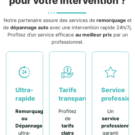
pour votre intervention ?
Notre partenaire assure des services de
remorquage
et
de
dépannage auto
avec une intervention rapide 24h/7j.
Profitez d’un service efficace
au meilleur prix
par un
professionnel.
Ultra-
Tarifs
Service
rapide
transparents
profession
Remorquage
Profitez
Un
ou
de
service
Dépannage
tarifs
professionnel
ultra-
clairs
garanti