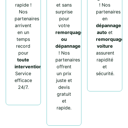
rapide !
et sans
! Nos
Nos
surprise
partenaires
partenaires
pour
en
arrivent
votre
dépannage
en un
remorquage
auto
et
temps
ou
remorquage
record
dépannage
voiture
pour
! Nos
assurent
toute
partenaires
rapidité
intervention
.
offrent
et
Service
un prix
sécurité.
efficace
juste et
24/7.
devis
gratuit
et
rapide.