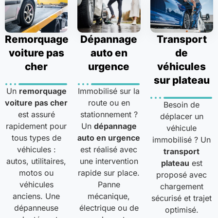
Remorquage
Dépannage
Transport
voiture pas
auto en
de
cher
urgence
véhicules
sur plateau
Un
remorquage
Immobilisé sur la
voiture pas cher
route ou en
Besoin de
est assuré
stationnement ?
déplacer un
rapidement pour
Un
dépannage
véhicule
tous types de
auto en urgence
immobilisé ? Un
véhicules :
est réalisé avec
transport
autos, utilitaires,
une intervention
plateau
est
motos ou
rapide sur place.
proposé avec
véhicules
Panne
chargement
anciens. Une
mécanique,
sécurisé et trajet
dépanneuse
électrique ou de
optimisé.