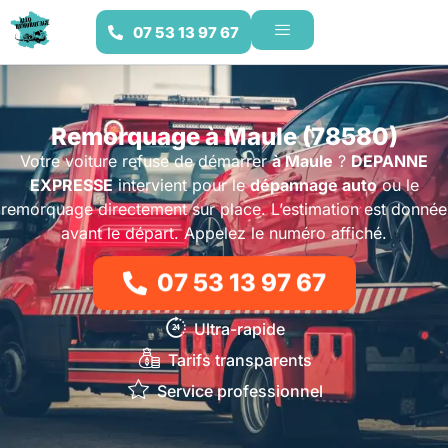
07 53 13 97 67
Remorquage à Maule (78580)
Votre voiture refuse de démarrer
à Maule
?
DEPANNE
EXPRESSE
intervient pour le
dépannage auto
ou le
remorquage directement sur place. L’estimation est donnée
avant le départ. Appelez le numéro affiché.
07 53 13 97 67
Ultra-rapide
Tarifs transparents
Service professionnel