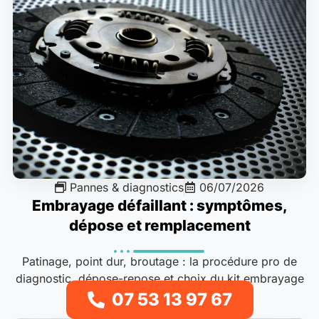
Pannes & diagnostics
06/07/2026
Embrayage défaillant : symptômes,
dépose et remplacement
Patinage, point dur, broutage : la procédure pro de
diagnostic, dépose-repose et choix du kit embrayage
avec coûts et durée..
07 53 13 97 67