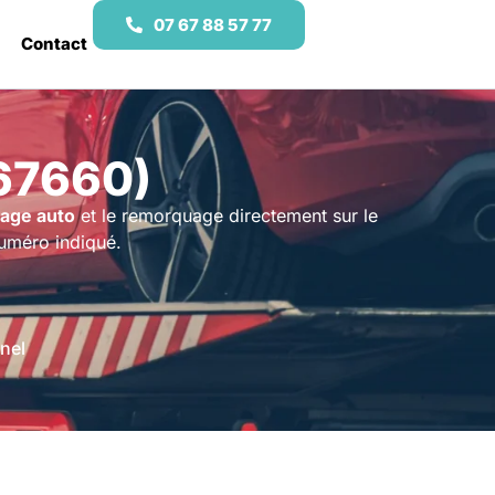
07 67 88 57 77
Contact
67660)
age auto
et le remorquage directement sur le
numéro indiqué.
nel