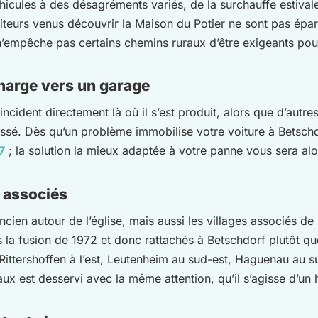
cules à des désagréments variés, de la surchauffe estivale s
siteurs venus découvrir la Maison du Potier ne sont pas ép
empêche pas certains chemins ruraux d’être exigeants pour 
charge vers un garage
incident directement là où il s’est produit, alors que d’autre
oussé. Dès qu’un problème immobilise votre voiture à Betsc
7
; la solution la mieux adaptée à votre panne vous sera al
s associés
ncien autour de l’église, mais aussi les villages associés d
la fusion de 1972 et donc rattachés à Betschdorf plutôt que
ittershoffen à l’est, Leutenheim au sud-est, Haguenau au su
x est desservi avec la même attention, qu’il s’agisse d’un