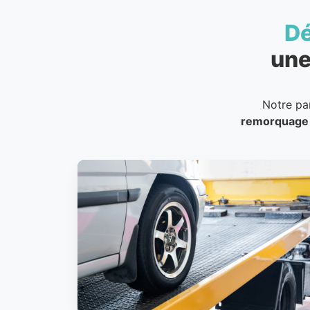
D
une
Notre pa
remorquage