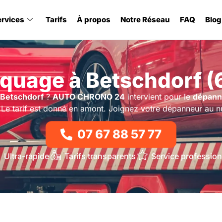
ervices
Tarifs
À propos
Notre Réseau
FAQ
Blog
quage à Betschdorf (
 Betschdorf
?
AUTO CHRONO 24
intervient pour le
dépann
 Le tarif est donné en amont. Joignez votre dépanneur au 
07 67 88 57 77
Ultra-rapide
Tarifs transparents
Service profession