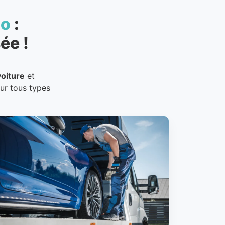
to
:
ée !
oiture
et
our tous types