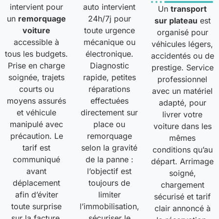
intervient pour
auto intervient
Un
transport
un
remorquage
24h/7j pour
sur plateau
est
voiture
toute urgence
organisé pour
accessible à
mécanique ou
véhicules légers,
tous les budgets.
électronique.
accidentés ou de
Prise en charge
Diagnostic
prestige. Service
soignée, trajets
rapide, petites
professionnel
courts ou
réparations
avec un matériel
moyens assurés
effectuées
adapté, pour
et véhicule
directement sur
livrer votre
manipulé avec
place ou
voiture dans les
précaution. Le
remorquage
mêmes
tarif est
selon la gravité
conditions qu’au
communiqué
de la panne :
départ. Arrimage
avant
l’objectif est
soigné,
déplacement
toujours de
chargement
afin d’éviter
limiter
sécurisé et tarif
toute surprise
l’immobilisation,
clair annoncé à
sur la facture,
sécuriser le