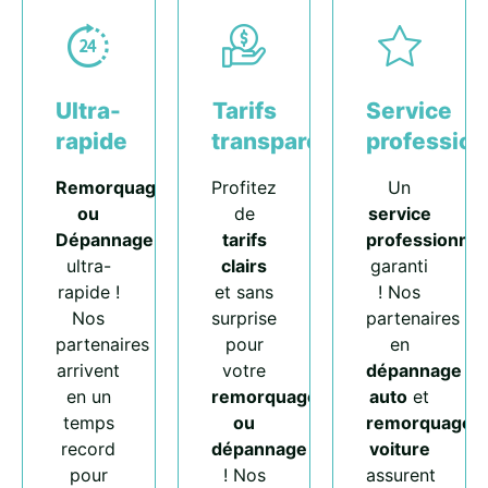
Ultra-
Tarifs
Service
rapide
transparents
profession
Remorquage
Profitez
Un
ou
de
service
Dépannage
tarifs
professionnel
ultra-
clairs
garanti
rapide !
et sans
! Nos
Nos
surprise
partenaires
partenaires
pour
en
arrivent
votre
dépannage
en un
remorquage
auto
et
temps
ou
remorquage
record
dépannage
voiture
pour
! Nos
assurent