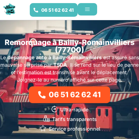
06 51 62 62 41
Remorquage à Bailly-Romainvilliers
(77700)
Le
dépannage auto
à Bailly-Romainvilliers
est assuré sans
mauvaise surprise par
TSDA
. Il se rend sur le lieu de panne
et l’estimation est transmise avant le déplacement.
Joignez-le au numéro affiché sur cette page.
06 51 62 62 41
Ultra-rapide
Tarifs transparents
Service professionnel