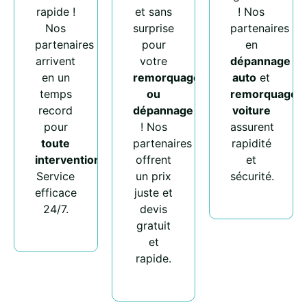
rapide !
et sans
! Nos
Nos
surprise
partenaires
partenaires
pour
en
arrivent
votre
dépannage
en un
remorquage
auto
et
temps
ou
remorquage
record
dépannage
voiture
pour
! Nos
assurent
toute
partenaires
rapidité
intervention
.
offrent
et
Service
un prix
sécurité.
efficace
juste et
24/7.
devis
gratuit
et
rapide.