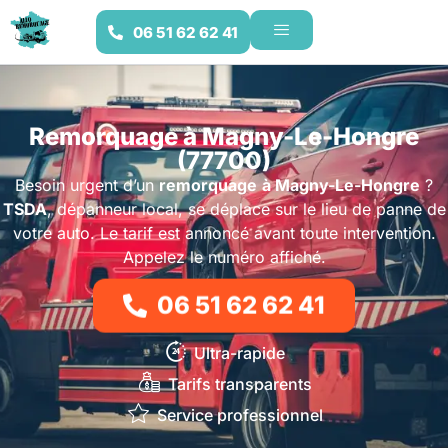
06 51 62 62 41
Remorquage à Magny-Le-Hongre
(77700)
Besoin urgent d’un
remorquage
à Magny-Le-Hongre
?
TSDA
, dépanneur local, se déplace sur le lieu de panne de
votre auto. Le tarif est annoncé avant toute intervention.
Appelez le numéro affiché.
06 51 62 62 41
Ultra-rapide
Tarifs transparents
Service professionnel