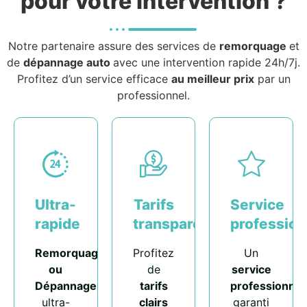
pour votre intervention ?
Notre partenaire assure des services de
remorquage
et
de
dépannage auto
avec une intervention rapide 24h/7j.
Profitez d’un service efficace
au meilleur prix
par un
professionnel.
Ultra-
Tarifs
Service
rapide
transparents
profession
Remorquage
Profitez
Un
ou
de
service
Dépannage
tarifs
professionnel
ultra-
clairs
garanti