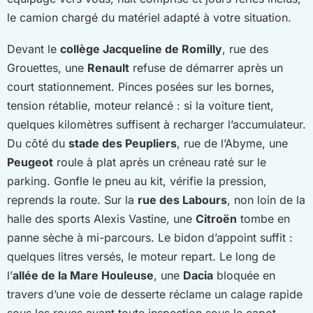
le camion chargé du matériel adapté à votre situation.
Devant le
collège Jacqueline de Romilly
, rue des
Grouettes, une
Renault
refuse de démarrer après un
court stationnement. Pinces posées sur les bornes,
tension rétablie, moteur relancé : si la voiture tient,
quelques kilomètres suffisent à recharger l’accumulateur.
Du côté du
stade des Peupliers
, rue de l’Abyme, une
Peugeot
roule à plat après un créneau raté sur le
parking. Gonfle le pneu au kit, vérifie la pression,
reprends la route. Sur la
rue des Labours
, non loin de la
halle des sports Alexis Vastine, une
Citroën
tombe en
panne sèche à mi-parcours. Le bidon d’appoint suffit :
quelques litres versés, le moteur repart. Le long de
l’
allée de la Mare Houleuse
, une
Dacia
bloquée en
travers d’une voie de desserte réclame un calage rapide
sous les roues avant toute inspection sous le capot.