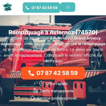
07 87 42 58 59
Remorquage à Aviernoz (74570)
Problème de démarrage
à Aviernoz
?
Grand Annecy
dépannage
, votre dépanneur local, assure le
remorquage
et le dépannage sur le lieu de panne. Le devis est fourni
avant le déplacement. Composez le numéro affiché sur
cette page.
07 87 42 58 59
Ultra-rapide
Tarifs transparents
Service professionnel