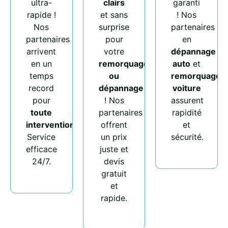
ultra-
clairs
garanti
rapide !
et sans
! Nos
Nos
surprise
partenaires
partenaires
pour
en
arrivent
votre
dépannage
en un
remorquage
auto
et
temps
ou
remorquage
record
dépannage
voiture
pour
! Nos
assurent
toute
partenaires
rapidité
intervention
.
offrent
et
Service
un prix
sécurité.
efficace
juste et
24/7.
devis
gratuit
et
rapide.