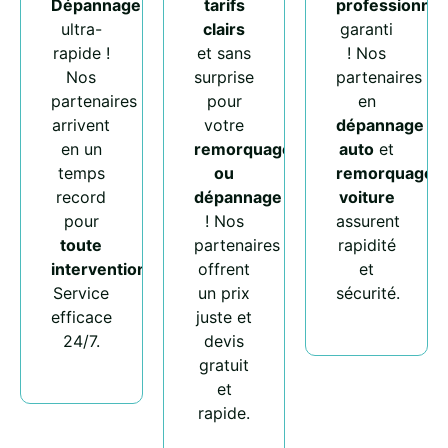
Dépannage
tarifs
professionnel
ultra-
clairs
garanti
rapide !
et sans
! Nos
Nos
surprise
partenaires
partenaires
pour
en
arrivent
votre
dépannage
en un
remorquage
auto
et
temps
ou
remorquage
record
dépannage
voiture
pour
! Nos
assurent
toute
partenaires
rapidité
intervention
.
offrent
et
Service
un prix
sécurité.
efficace
juste et
24/7.
devis
gratuit
et
rapide.