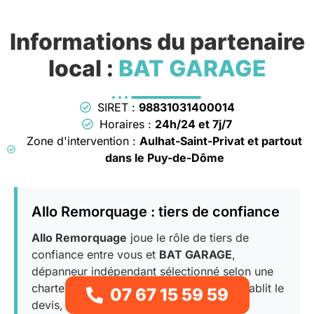
Informations du partenaire
local :
BAT GARAGE
SIRET :
98831031400014
Horaires :
24h/24 et 7j/7
Zone d'intervention :
Aulhat-Saint-Privat et partout
dans le Puy-de-Dôme
Allo Remorquage : tiers de confiance
Allo Remorquage
joue le rôle de tiers de
confiance entre vous et
BAT GARAGE
,
dépanneur indépendant sélectionné selon une
charte stricte du réseau.
BAT GARAGE
établit le
07 67 15 59 59
devis, exécute l’intervention et facture la