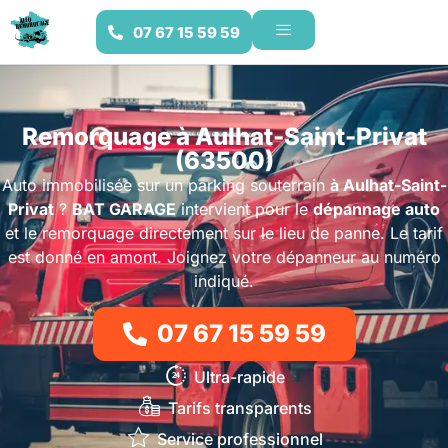
07 67 15 59 59
Remorquage à Aulhat-Saint-Privat
(63500)
Auto immobilisée sur un parking souterrain
à Aulhat-Saint-
Privat
?
BAT GARAGE
intervient pour le
dépannage auto
et le remorquage directement sur le lieu de panne. Le tarif
est donné en amont. Joignez votre dépanneur au numéro
indiqué.
07 67 15 59 59
Ultra-rapide
Tarifs transparents
Service professionnel