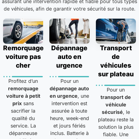
assurant une intervention rapide et fiable pour tous types
de véhicules, afin de garantir votre sécurité sur la route.
Remorquage
Dépannage
Transport
voiture pas
auto en
de
cher
urgence
véhicules
sur plateau
Profitez d’un
Pour un
remorquage
dépannage auto
Pour un
voiture à petit
en urgence
, une
transport de
prix
sans
intervention est
véhicule
sacrifier la
assurée à toute
sécurisé
, le
qualité du
heure, week-end
plateau reste la
service. La
et jours fériés
solution la plus
dépanneuse
inclus. Batterie à
fiable. Une