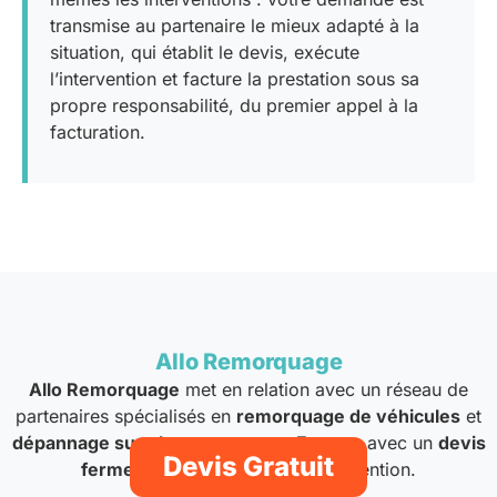
transmise au partenaire le mieux adapté à la
situation, qui établit le devis, exécute
l’intervention et facture la prestation sous sa
propre responsabilité, du premier appel à la
facturation.
Allo Remorquage
Allo Remorquage
met en relation avec un réseau de
partenaires spécialisés en
remorquage de véhicules
et
dépannage sur place
, partout en
France
, avec un
devis
Devis Gratuit
ferme
communiqué avant l’intervention.