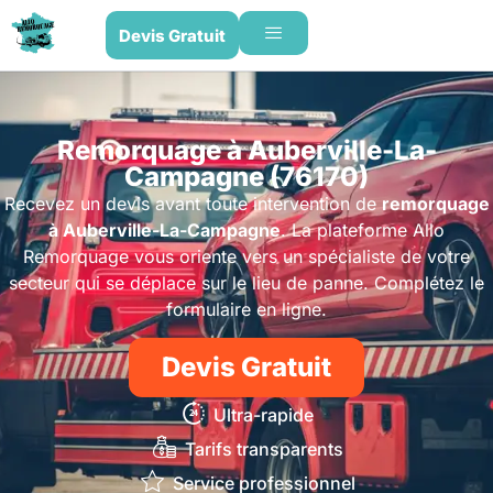
Devis Gratuit
Remorquage à Auberville-La-
Campagne (76170)
Recevez un devis avant toute intervention de
remorquage
à Auberville-La-Campagne
. La plateforme Allo
Remorquage vous oriente vers un spécialiste de votre
secteur qui se déplace sur le lieu de panne. Complétez le
formulaire en ligne.
Devis Gratuit
Ultra-rapide
Tarifs transparents
Service professionnel