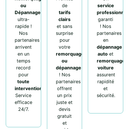
ou
de
service
Dépannage
tarifs
professionnel
ultra-
clairs
garanti
rapide !
et sans
! Nos
Nos
surprise
partenaires
partenaires
pour
en
arrivent
votre
dépannage
en un
remorquage
auto
et
temps
ou
remorquage
record
dépannage
voiture
pour
! Nos
assurent
toute
partenaires
rapidité
intervention
.
offrent
et
Service
un prix
sécurité.
efficace
juste et
24/7.
devis
gratuit
et