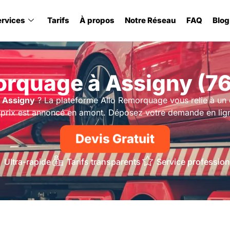
ervices
Tarifs
À propos
Notre Réseau
FAQ
Blog
rquage à Assigny (7
 Assigny
? La plateforme Allo Remorquage vous relie à un ex
 prix est annoncé en amont. Déposez votre demande en lig
Devis Gratuit
Ultra-rapide
Tarifs transparents
Service profession