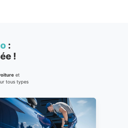
to
:
ée !
oiture
et
our tous types