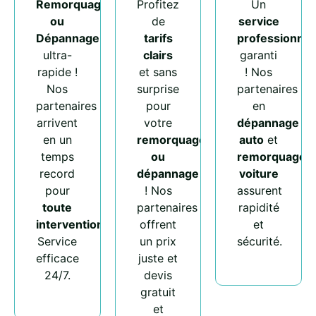
Remorquage
Profitez
Un
ou
de
service
Dépannage
tarifs
professionnel
ultra-
clairs
garanti
rapide !
et sans
! Nos
Nos
surprise
partenaires
partenaires
pour
en
arrivent
votre
dépannage
en un
remorquage
auto
et
temps
ou
remorquage
record
dépannage
voiture
pour
! Nos
assurent
toute
partenaires
rapidité
intervention
.
offrent
et
Service
un prix
sécurité.
efficace
juste et
24/7.
devis
gratuit
et