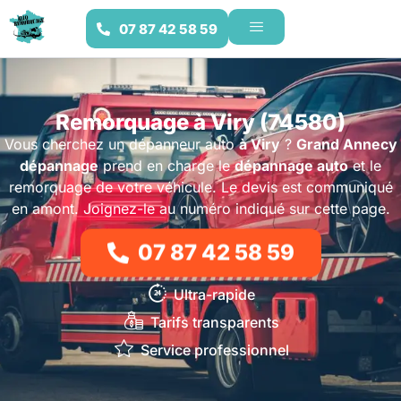
07 87 42 58 59
Remorquage à Viry (74580)
Vous cherchez un dépanneur auto
à Viry
?
Grand Annecy
dépannage
prend en charge le
dépannage auto
et le
remorquage de votre véhicule. Le devis est communiqué
en amont. Joignez-le au numéro indiqué sur cette page.
07 87 42 58 59
Ultra-rapide
Tarifs transparents
Service professionnel