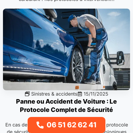
Sinistres & accidents
15/11/2025
Panne ou Accident de Voiture : Le
Protocole Complet de Sécurité
06 51 62 62 41
En cas de panne ou d’accident de voiture, le protocole
de sécurité se résume en trois étapes chronologiques