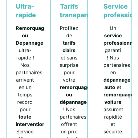
Ultra-
Tarifs
Service
rapide
transparents
profession
Remorquage
Profitez
Un
ou
de
service
Dépannage
tarifs
professionnel
ultra-
clairs
garanti
rapide !
et sans
! Nos
Nos
surprise
partenaires
partenaires
pour
en
arrivent
votre
dépannage
en un
remorquage
auto
et
temps
ou
remorquage
record
dépannage
voiture
pour
! Nos
assurent
toute
partenaires
rapidité
intervention
.
offrent
et
Service
un prix
sécurité.