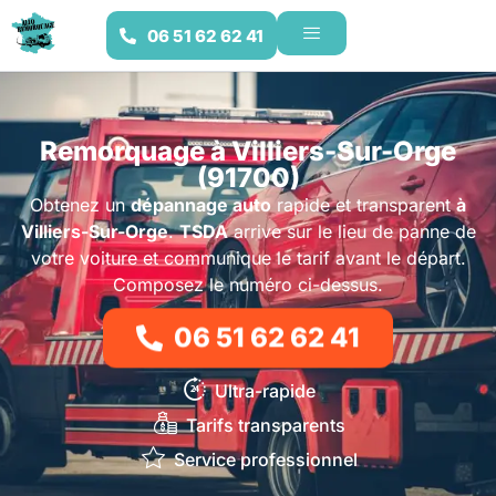
06 51 62 62 41
Remorquage à Villiers-Sur-Orge
(91700)
Obtenez un
dépannage auto
rapide et transparent
à
Villiers-Sur-Orge
.
TSDA
arrive sur le lieu de panne de
votre voiture et communique le tarif avant le départ.
Composez le numéro ci-dessus.
06 51 62 62 41
Ultra-rapide
Tarifs transparents
Service professionnel