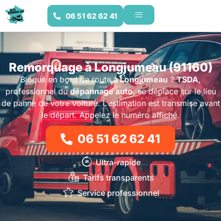
06 51 62 62 41
Remorquage à Longjumeau (91160)
Bloqué en bord de route
à Longjumeau
?
TSDA
,
professionnel du
dépannage auto
, se déplace sur le lieu
de panne de votre voiture. L’estimation est transmise avant
le départ. Appelez le numéro affiché.
06 51 62 62 41
Ultra-rapide
Tarifs transparents
Service professionnel