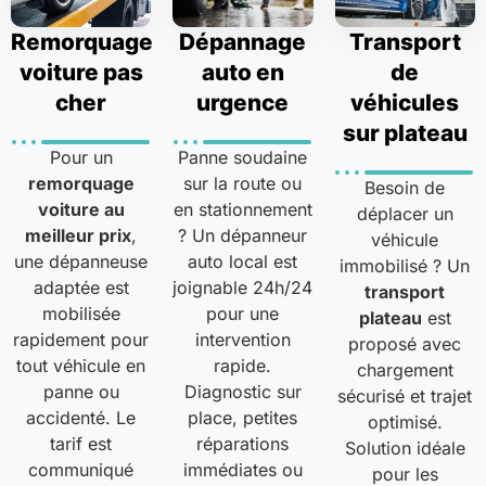
Remorquage
Dépannage
Transport
voiture pas
auto en
de
cher
urgence
véhicules
sur plateau
Pour un
Panne soudaine
remorquage
sur la route ou
Besoin de
voiture au
en stationnement
déplacer un
meilleur prix
,
? Un dépanneur
véhicule
une dépanneuse
auto local est
immobilisé ? Un
adaptée est
joignable 24h/24
transport
mobilisée
pour une
plateau
est
rapidement pour
intervention
proposé avec
tout véhicule en
rapide.
chargement
panne ou
Diagnostic sur
sécurisé et trajet
accidenté. Le
place, petites
optimisé.
tarif est
réparations
Solution idéale
communiqué
immédiates ou
pour les