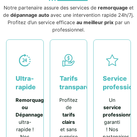
Notre partenaire assure des services de
remorquage
et
de
dépannage auto
avec une intervention rapide 24h/7j.
Profitez d’un service efficace
au meilleur prix
par un
professionnel.
Ultra-
Tarifs
Service
rapide
transparents
profession
Remorquage
Profitez
Un
ou
de
service
Dépannage
tarifs
professionnel
ultra-
clairs
garanti
rapide !
et sans
! Nos
Nos
surprise
partenaires