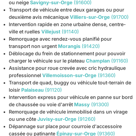
ou neige
Savigny-sur-Orge
(91600)
Transport de véhicule entre deux garages ou pour
deuxième avis mécanique
Villiers-sur-Orge
(91700)
Intervention rapide en zone urbaine dense, centre-
ville et ruelles
Villejust
(91140)
Remorquage avec rendez-vous planifié pour
transport non urgent
Morangis
(91420)
Déblocage du frein de stationnement pour pouvoir
charger le véhicule sur le plateau
Champlan
(91160)
Assistance pour roue crevée avec cric hydraulique
professionnel
Villemoisson-sur-Orge
(91360)
Transport de quad, buggy ou véhicule tout-terrain de
loisir
Palaiseau
(91120)
Intervention express pour véhicule en panne sur bord
de chaussée ou voie d'arrêt
Massy
(91300)
Remorquage de véhicule immobilisé dans un virage
ou une côte
Juvisy-sur-Orge
(91260)
Dépannage sur place pour courroie d'accessoire
cassée ou patinante
Épinay-sur-Orge
(91360)