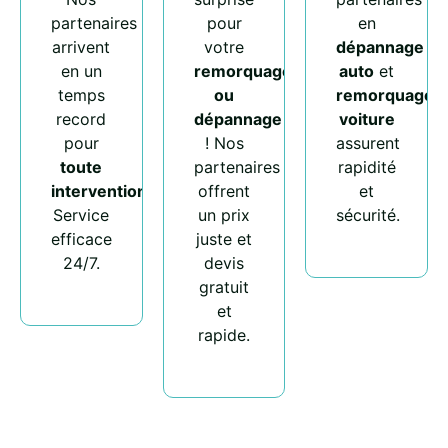
partenaires
pour
en
arrivent
votre
dépannage
en un
remorquage
auto
et
temps
ou
remorquage
record
dépannage
voiture
pour
! Nos
assurent
toute
partenaires
rapidité
intervention
.
offrent
et
Service
un prix
sécurité.
efficace
juste et
24/7.
devis
gratuit
et
rapide.