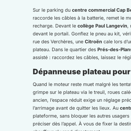
Sur le parking du
centre commercial Cap B
raccorde les câbles à la batterie, remet le m
recharge. Devant le
collège Paul Langevin
,
devant le portail. Gonflez le pneu au kit, vé
rue des Verchères, une
Citroën
cale lors d’
plateau. Dans le quartier des
Prés-des-Plan
assisté : raccordez les câbles, laissez le rég
Dépanneuse plateau pour 
Quand le moteur reste muet malgré les tentati
grimpe sur le plateau via le treuil, roues cal
ancien, l’espace réduit exige un réglage pré
l’arrimage avant de quitter les lieux. Au
cent
plateforme, sans bloquer les autres usagers 
préciser dès l’appel. À vous de fixer la des