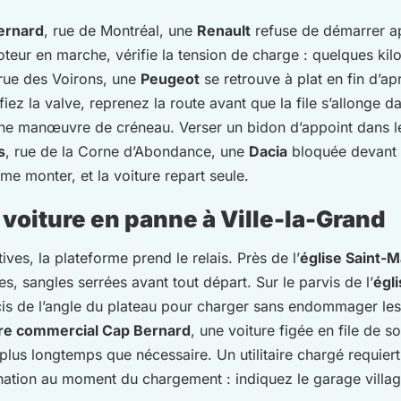
ernard
, rue de Montréal, une
Renault
refuse de démarrer a
oteur en marche, vérifie la tension de charge : quelques kilom
 rue des Voirons, une
Peugeot
se retrouve à plat en fin d’ap
rifiez la valve, reprenez la route avant que la file s’allonge
une manœuvre de créneau. Verser un bidon d’appoint dans le
s
, rue de la Corne d’Abondance, une
Dacia
bloquée devant u
ime monter, et la voiture repart seule.
voiture en panne à Ville-la-Grand
ves, la plateforme prend le relais. Près de l’
église Saint
ées, sangles serrées avant tout départ. Sur le parvis de l’
égl
cis de l’angle du plateau pour charger sans endommager les 
re commercial Cap Bernard
, une voiture figée en file de s
plus longtemps que nécessaire. Un utilitaire chargé requier
tination au moment du chargement : indiquez le garage villag