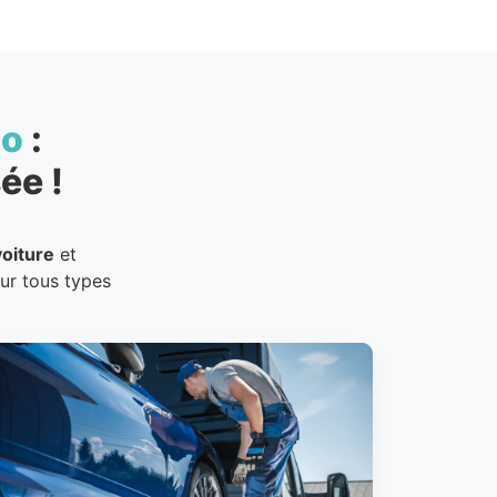
to
:
ée !
oiture
et
our tous types