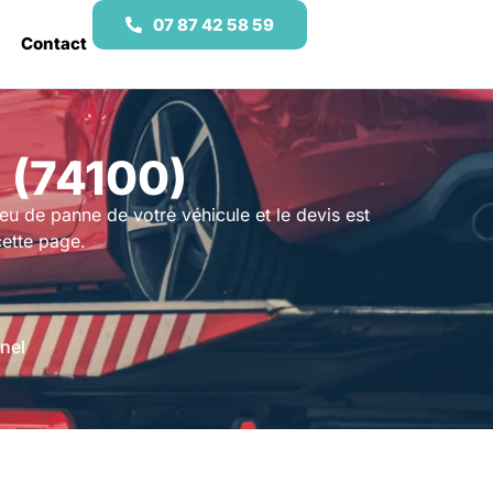
07 87 42 58 59
Contact
 (74100)
lieu de panne de votre véhicule et le devis est
cette page.
nel