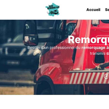
Accueil
S
Remorqu
Besoin d’un professionnel du
remorquage
à
transmis a