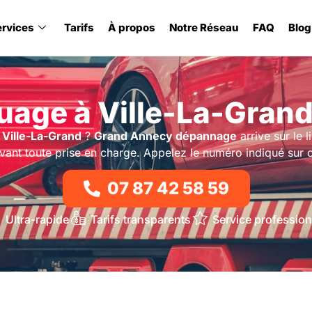
ervices
Tarifs
À propos
Notre Réseau
FAQ
Blog
age à Ville-La-Grand
 Ville-La-Grand
?
Grand Annecy dépannage
arrive sur le 
vant toute prise en charge. Appelez le numéro indiqué sur 
07 87 42 58 59
Ultra-rapide
Tarifs transparents
Service profession