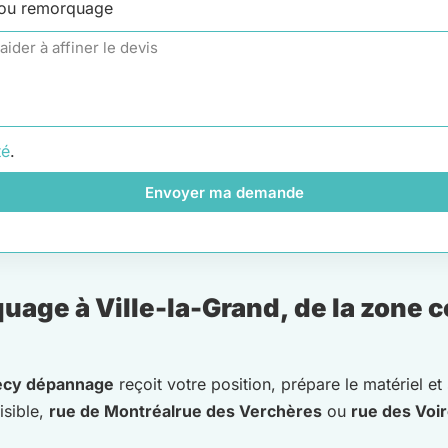
 ou remorquage
té
.
Envoyer ma demande
uage à Ville-la-Grand, de la zone 
ecy dépannage
reçoit votre position, prépare le matériel et
isible,
rue de Montréal
rue des Verchères
ou
rue des Voi