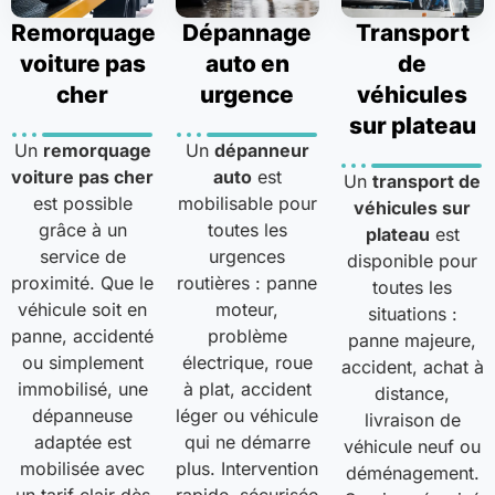
Remorquage
Dépannage
Transport
voiture pas
auto en
de
cher
urgence
véhicules
sur plateau
Un
remorquage
Un
dépanneur
voiture pas cher
auto
est
Un
transport de
est possible
mobilisable pour
véhicules sur
grâce à un
toutes les
plateau
est
service de
urgences
disponible pour
proximité. Que le
routières : panne
toutes les
véhicule soit en
moteur,
situations :
panne, accidenté
problème
panne majeure,
ou simplement
électrique, roue
accident, achat à
immobilisé, une
à plat, accident
distance,
dépanneuse
léger ou véhicule
livraison de
adaptée est
qui ne démarre
véhicule neuf ou
mobilisée avec
plus. Intervention
déménagement.