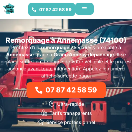
07 87 42 58 59
Remorquage à Annemasse (74100)
Profitez d’un
remorquage
avec devis préalable
à
Annemasse
grâce à
Grand Annecy dépannage
. Il se
déplace sur le lieu de panne de votre véhicule et le prix est
annoncé avant toute intervention. Appelez le numéro
affiché sur cette page.
07 87 42 58 59
Ultra-rapide
Tarifs transparents
Service professionnel