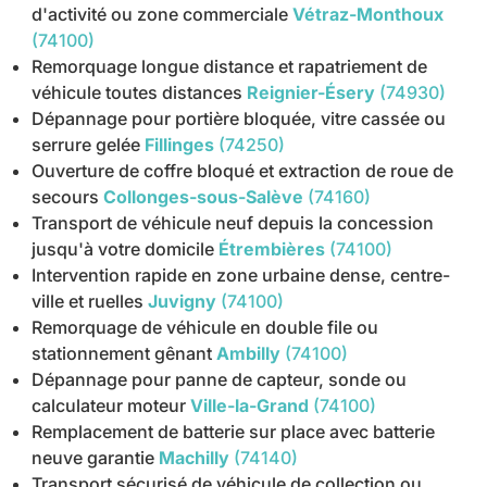
d'activité ou zone commerciale
Vétraz-Monthoux
(74100)
Remorquage longue distance et rapatriement de
véhicule toutes distances
Reignier-Ésery
(74930)
Dépannage pour portière bloquée, vitre cassée ou
serrure gelée
Fillinges
(74250)
Ouverture de coffre bloqué et extraction de roue de
secours
Collonges-sous-Salève
(74160)
Transport de véhicule neuf depuis la concession
jusqu'à votre domicile
Étrembières
(74100)
Intervention rapide en zone urbaine dense, centre-
ville et ruelles
Juvigny
(74100)
Remorquage de véhicule en double file ou
stationnement gênant
Ambilly
(74100)
Dépannage pour panne de capteur, sonde ou
calculateur moteur
Ville-la-Grand
(74100)
Remplacement de batterie sur place avec batterie
neuve garantie
Machilly
(74140)
Transport sécurisé de véhicule de collection ou