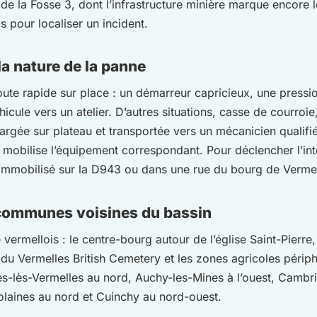
ds de la Fosse 3, dont l’infrastructure minière marque encore
 pour localiser un incident.
la nature de la panne
ute rapide sur place : un démarreur capricieux, une pression
hicule vers un atelier. D’autres situations, casse de courroi
chargée sur plateau et transportée vers un mécanicien qualifi
 mobilise l’équipement correspondant. Pour déclencher l’int
 immobilisé sur la D943 ou dans une rue du bourg de Vermel
 communes voisines du bassin
re vermellois : le centre-bourg autour de l’église Saint-Pierr
du Vermelles British Cemetery et les zones agricoles périph
-lès-Vermelles au nord, Auchy-les-Mines à l’ouest, Cambrin
olaines au nord et Cuinchy au nord-ouest.