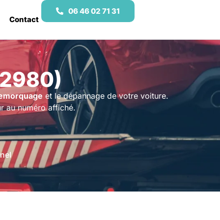
06 46 02 71 31
Contact
62980)
emorquage
et le dépannage de votre voiture.
r au numéro affiché.
nel