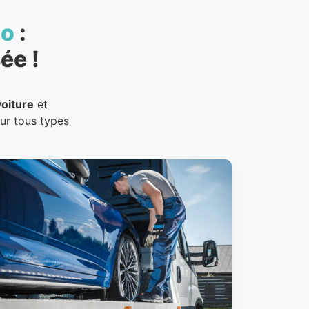
to
:
ée !
oiture
et
our tous types