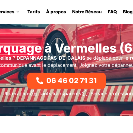
ervices
Tarifs
À propos
Notre Réseau
FAQ
Blog
quage à Vermelles (
elles
?
DEPANNAGE PAS-DE-CALAIS
se déplace pour le
r
t communiqué avant le déplacement. Joignez votre dépanneu
06 46 02 71 31
Ultra-rapide
Tarifs transparents
Service profession