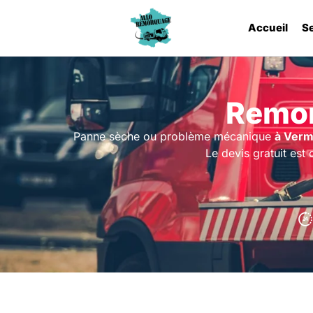
Accueil
S
Remor
Panne sèche ou problème mécanique
à Verm
Le devis gratuit es