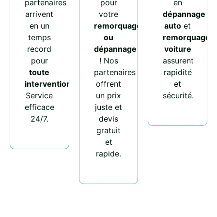
partenaires
pour
en
arrivent
votre
dépannage
en un
remorquage
auto
et
temps
ou
remorquage
record
dépannage
voiture
pour
! Nos
assurent
toute
partenaires
rapidité
intervention
.
offrent
et
Service
un prix
sécurité.
efficace
juste et
24/7.
devis
gratuit
et
rapide.