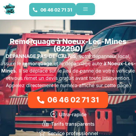
06 46 02 71 31
Remorquage à Noeux-Les-Mines
(62290)
DEPANNAGE PAS-DE-CALAIS
, votre dépanneur local,
assure le
remorquage
et le dépannage auto
à Noeux-Les-
Mines
. Il se déplace sur le lieu de panne de votre véhicule
et vous remet un devis gratuit avant toute intervention.
Appelez directement le numéro affiché sur cette page.
06 46 02 71 31
Ultra-rapide
Tarifs transparents
Service professionnel