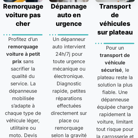
Remorquage
Dépannage
Transport
voiture pas
auto en
de
cher
urgence
véhicules
sur plateau
Profitez d’un
Un dépanneur
remorquage
auto intervient
Pour un
voiture à petit
24h/7j pour
transport de
prix
sans
toute urgence
véhicule
sacrifier la
mécanique ou
sécurisé
, le
qualité du
électronique.
plateau reste la
service. La
Diagnostic
solution la plus
dépanneuse
rapide, petites
fiable. Une
mobilisée
réparations
dépanneuse
s’adapte à
effectuées
équipée charge
chaque type de
directement sur
rapidement la
véhicule léger,
place ou
voiture, limitant
utilitaire ou
remorquage
tout risque pour
moto. Devis
selon la gravité
la carrosserie et