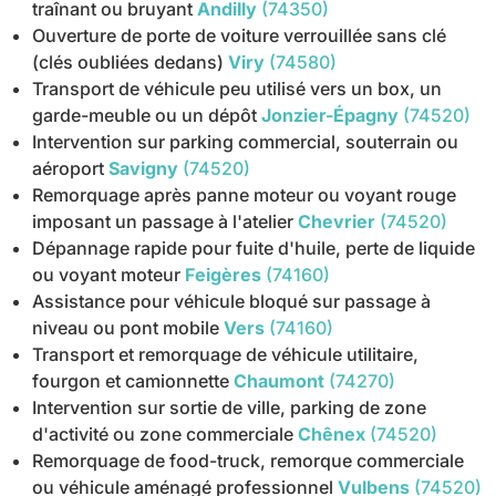
traînant ou bruyant
Andilly
(74350)
Ouverture de porte de voiture verrouillée sans clé
(clés oubliées dedans)
Viry
(74580)
Transport de véhicule peu utilisé vers un box, un
garde-meuble ou un dépôt
Jonzier-Épagny
(74520)
Intervention sur parking commercial, souterrain ou
aéroport
Savigny
(74520)
Remorquage après panne moteur ou voyant rouge
imposant un passage à l'atelier
Chevrier
(74520)
Dépannage rapide pour fuite d'huile, perte de liquide
ou voyant moteur
Feigères
(74160)
Assistance pour véhicule bloqué sur passage à
niveau ou pont mobile
Vers
(74160)
Transport et remorquage de véhicule utilitaire,
fourgon et camionnette
Chaumont
(74270)
Intervention sur sortie de ville, parking de zone
d'activité ou zone commerciale
Chênex
(74520)
Remorquage de food-truck, remorque commerciale
ou véhicule aménagé professionnel
Vulbens
(74520)