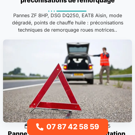
préconisations de remorquage
Pannes ZF 8HP, DSG DQ250, EAT8 Aisin, mode
dégradé, points de chauffe huile : préconisations
techniques de remorquage roues motrices..
07 87 42 58 59
Procédures & guides
12/12/2025
Panne sur Autoroute : Réglementation,