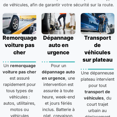
de véhicules, afin de garantir votre sécurité sur la route.
Remorquage
Dépannage
Transport
voiture pas
auto en
de
cher
urgence
véhicules
sur plateau
Un
remorquage
Pour un
voiture pas cher
dépannage auto
Une dépanneuse
est assuré
en urgence
, une
plateau intervient
rapidement pour
intervention est
pour tout
tous types de
assurée à toute
transport de
véhicules :
heure, week-end
véhicules
, du
autos, utilitaires,
et jours fériés
court trajet
motos ou
inclus. Batterie à
urbain au
véhicules
plat, crevaison,
déplacement