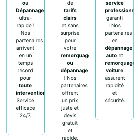
ou
de
service
Dépannage
tarifs
professionnel
ultra-
clairs
garanti
rapide !
et sans
! Nos
Nos
surprise
partenaires
partenaires
pour
en
arrivent
votre
dépannage
en un
remorquage
auto
et
temps
ou
remorquage
record
dépannage
voiture
pour
! Nos
assurent
toute
partenaires
rapidité
intervention
.
offrent
et
Service
un prix
sécurité.
efficace
juste et
24/7.
devis
gratuit
et
rapide.