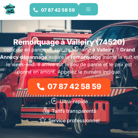
07 87 42 58 59
Remorquage à Valleiry (74520)
Véhicule en panne un soir de semaine
à Valleiry
?
Grand
Annecy dépannage
assure le
remorquage
même la nuit et
le week-end. Il arrive sur le lieu de panne et le prix est
donné en amont. Appelez le numéro indiqué.
07 87 42 58 59
Ultra-rapide
Tarifs transparents
Service professionnel