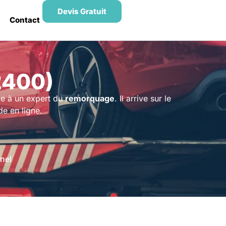
Devis Gratuit
Contact
2400)
ie à un expert du
remorquage
. Il arrive sur le
e en ligne.
nel