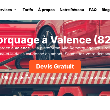
ervices
Tarifs
À propos
Notre Réseau
FAQ
Blog
rquage à Valence (8
hargée
à Valence
? La plateforme Allo Remorquage vous rel
nne et le devis est donné en amont. Soumettez votre demand
Devis Gratuit
Ultra-rapide
Tarifs transparents
Service profession