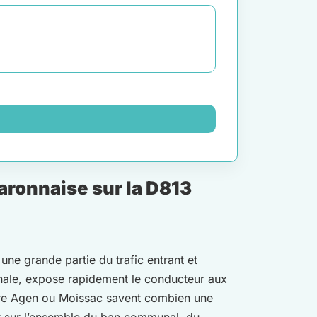
aronnaise sur la D813
une grande partie du trafic entrant et
onale, expose rapidement le conducteur aux
indre Agen ou Moissac savent combien une
ent sur l’ensemble du ban communal, du