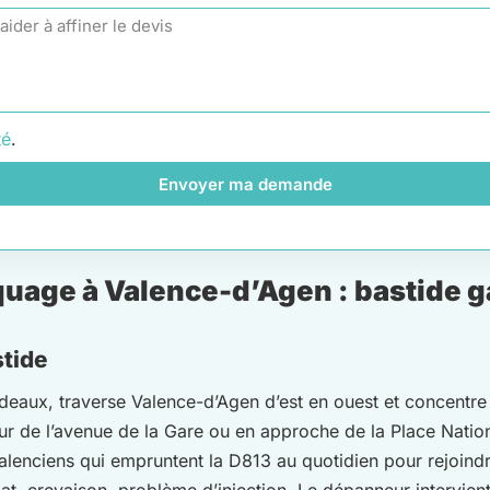
té
.
Envoyer ma demande
uage à Valence-d’Agen : bastide g
stide
deaux, traverse Valence-d’Agen d’est en ouest et concentre 
teur de l’avenue de la Gare ou en approche de la Place Nati
es Valenciens qui empruntent la D813 au quotidien pour rejo
plat, crevaison, problème d’injection. Le dépanneur intervi