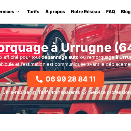
ervices
Tarifs
À propos
Notre Réseau
FAQ
Blog
rquage à Urrugne (6
o affiché pour tout
dépannage auto
ou remorquage
à Urru
hicule et l’estimation est communiquée avant le déplaceme
06 99 28 84 11
Ultra-rapide
Tarifs transparents
Service profession