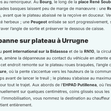
les au remorqueur. Au
Bourg
, le long de la
place René Soub
façades basques laissent peu de marge de manœuvre : une
R
ées, avant que le plateau abaissé ne la reçoive en douceur. Ve
té herbeux ; une
Peugeot
enlisée se sort progressivement, 
ver l’angle de sortie et préserver le dessous de caisse.
panne sur plateau à Urrugne
du
pont international sur la Bidassoa
et de la
RN10
, la circ
ibre, amène la dépanneuse au contact du véhicule en attente e
cet endroit remonte sur le plateau roues braquées, l’angle
ure
, où la pente s’accentue vers les hauteurs de la commu
s avant de lancer le treuil ; le plateau s’abaisse au maxim
our tout le trajet. Aux abords de l’
EHPAD Putillenea
, où l’
uellement sur quelques centimètres, coins glissés sous les
de l’immobilisation, vous nommez la destination au chauffeur
tient entièrement.