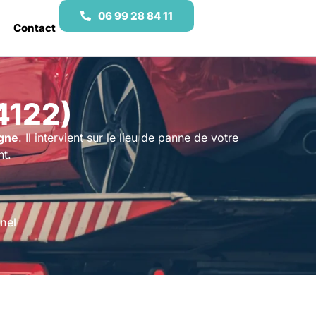
06 99 28 84 11
Contact
4122)
gne
. Il intervient sur le lieu de panne de votre
nt.
nel