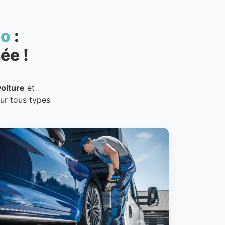
to
:
ée !
oiture
et
our tous types