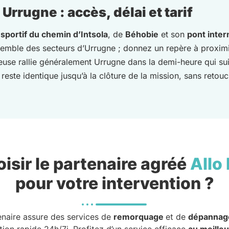
rrugne : accès, délai et tarif
sportif du chemin d’Intsola
, de
Béhobie
et son
pont inter
ensemble des secteurs d’Urrugne ; donnez un repère à proximi
se rallie généralement Urrugne dans la demi-heure qui suit 
este identique jusqu’à la clôture de la mission, sans retouc
isir le partenaire agréé
Allo
pour votre intervention ?
enaire assure des services de
remorquage
et de
dépannag
tion rapide 24h/7j. Profitez d’un service efficace
au meilleu