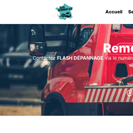
Accueil
S
Remo
Contactez
FLASH DÉPANNAGE
via le numér
vé