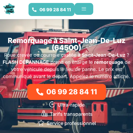
06 99 28 84 11
Remorquage à Saint-Jean-De-Luz
(64500)
Roue crevée ou courroie cassée
à Saint-Jean-De-Luz
?
FLASH DÉPANNAGE
prend en charge le
remorquage
de
votre véhicule depuis le lieu de panne. Le prix est
communiqué avant le départ. Appelez le numéro affiché.
06 99 28 84 11
Ultra-rapide
Tarifs transparents
Service professionnel