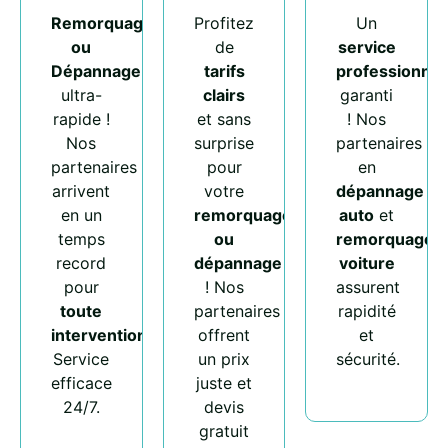
Remorquage
Profitez
Un
ou
de
service
Dépannage
tarifs
professionnel
ultra-
clairs
garanti
rapide !
et sans
! Nos
Nos
surprise
partenaires
partenaires
pour
en
arrivent
votre
dépannage
en un
remorquage
auto
et
temps
ou
remorquage
record
dépannage
voiture
pour
! Nos
assurent
toute
partenaires
rapidité
intervention
.
offrent
et
Service
un prix
sécurité.
efficace
juste et
24/7.
devis
gratuit