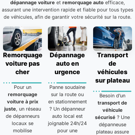
dépannage voiture
et
remorquage auto
efficace,
assurant une intervention rapide et fiable pour tous types
de véhicules, afin de garantir votre sécurité sur la route.
Remorquage
Dépannage
Transport
voiture pas
auto en
de
cher
urgence
véhicules
sur plateau
Pour un
Panne soudaine
remorquage
sur la route ou
Besoin d’un
voiture à prix
en stationnement
transport de
juste
, un réseau
? Un dépanneur
véhicule
de dépanneurs
auto local est
sécurisé
? Une
locaux se
joignable 24h/24
dépanneuse
mobilise
pour une
plateau assure